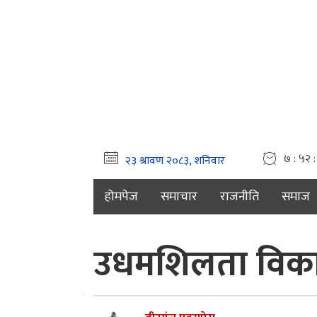
७ : ५२ :
होमपेज
समाचार
राजनीति
समाज
उधमशिलता विकास 