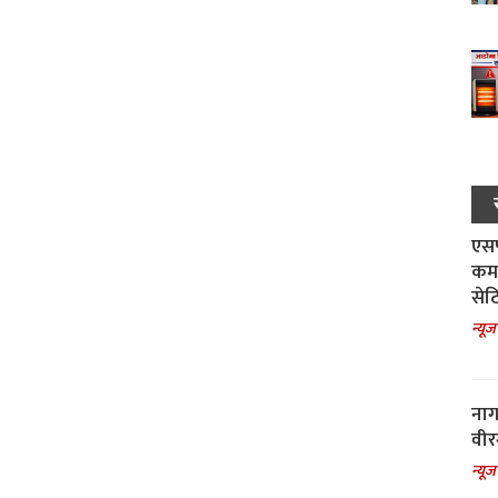
एसपी
कमा
सेट
न्यूज
नाग
वीर
न्यूज