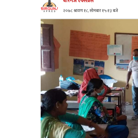
बीरगंज एक्सप्रेस
२०७८ श्रावण १८, सोमबार १५:१३ बजे