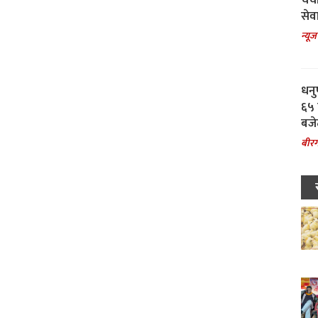
चर्
सेवा
न्यूज
धनु
६५ 
बजे
बीरग