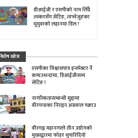
डीआईजी र एसपीको नाम लिँदै
तस्करसँग सेटिङ, ताप्लेजुङका
घुमुवाको लहानमा डिल !
विशेष खोज
एसपीका विश्वासपात्र इन्स्पेक्टर नै
कमाउधन्दामा, डिआईजीसम्म
सेटिङ !
नागरिकतासम्बन्धी मुद्दामा
वीरगन्जका निरञ्जन अग्रवाल पक्राउ
वीरगञ्ज महानगरले तीन उद्योगको
मुख्यद्वारमा फोहर थुपारिदियो