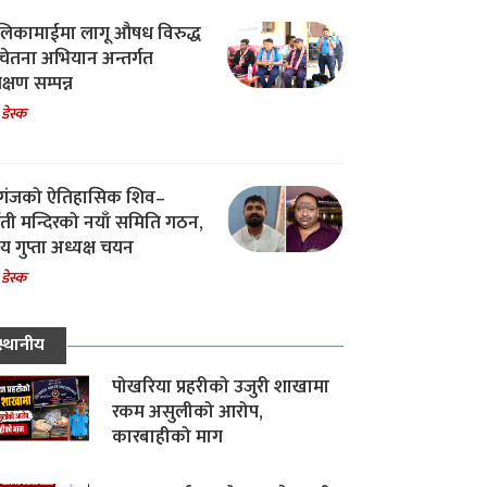
िकामाईमा लागू औषध विरुद्ध
ेतना अभियान अन्तर्गत
िक्षण सम्पन्न
 डेस्क
गंजको ऐतिहासिक शिव–
्वती मन्दिरको नयाँ समिति गठन,
 गुप्ता अध्यक्ष चयन
 डेस्क
स्थानीय
पोखरिया प्रहरीको उजुरी शाखामा
रकम असुलीको आरोप,
कारबाहीको माग