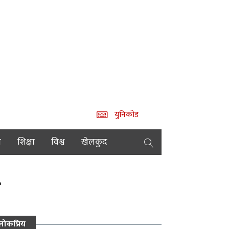
युनिकोड
य
शिक्षा
विश्व
खेलकुद
न
लोकप्रिय