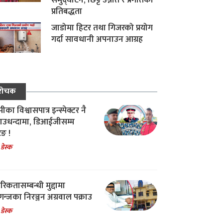
समुद्घाटन, छिट्टै उन्नति र प्रगतिको
प्रतिबद्धता
जाडोमा हिटर तथा गिजरको प्रयोग
गर्दा सावधानी अपनाउन आग्रह
रोचक
का विश्वासपात्र इन्स्पेक्टर नै
उधन्दामा, डिआईजीसम्म
िङ !
 डेस्क
रिकतासम्बन्धी मुद्दामा
गन्जका निरञ्जन अग्रवाल पक्राउ
 डेस्क