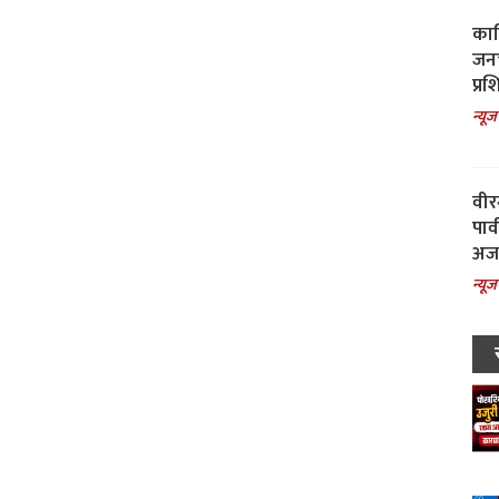
काल
जनच
प्रश
न्यूज
वीर
पार
अजय
न्यूज