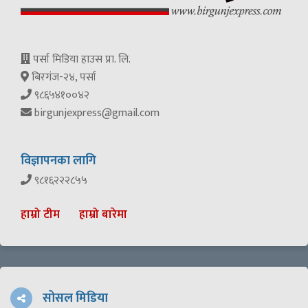
पर्सा मिडिया हाउस प्रा. लि.
बिरगंज-२४, पर्सा
९८६५४१००४२
birgunjexpress@gmail.com
विज्ञापनका लागि
९८१६२२२८५५
हाम्रो टीम
हाम्रो बारेमा
सोसल मिडिया