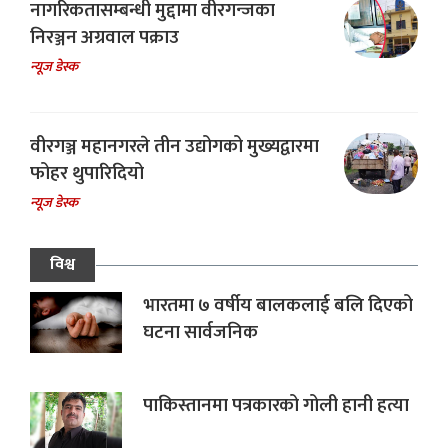
नागरिकतासम्बन्धी मुद्दामा वीरगन्जका
निरञ्जन अग्रवाल पक्राउ
न्यूज डेस्क
वीरगञ्ज महानगरले तीन उद्योगको मुख्यद्वारमा
फोहर थुपारिदियो
न्यूज डेस्क
विश्व
भारतमा ७ वर्षीय बालकलाई बलि दिएको
घटना सार्वजनिक
पाकिस्तानमा पत्रकारको गोली हानी हत्या