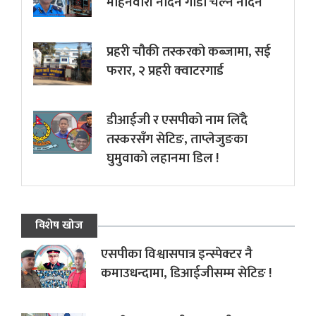
महिनवारी नदिने गाडी चल्न नदिने
प्रहरी चौकी तस्करको कब्जामा, सई
फरार, २ प्रहरी क्वाटरगार्ड
डीआईजी र एसपीको नाम लिँदै
तस्करसँग सेटिङ, ताप्लेजुङका
घुमुवाको लहानमा डिल !
विशेष खोज
एसपीका विश्वासपात्र इन्स्पेक्टर नै
कमाउधन्दामा, डिआईजीसम्म सेटिङ !