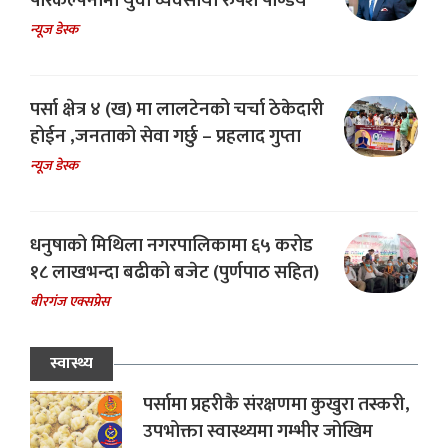
परिकल्पनामा युवा व्यवसायी रुपेश पाण्डेय
न्यूज डेस्क
पर्सा क्षेत्र ४ (ख) मा लालटेनको चर्चा ठेकेदारी
होईन ,जनताको सेवा गर्छु – प्रहलाद गुप्ता
न्यूज डेस्क
धनुषाको मिथिला नगरपालिकामा ६५ करोड
१८ लाखभन्दा बढीको बजेट (पुर्णपाठ सहित)
बीरगंज एक्सप्रेस
स्वास्थ्य
पर्सामा प्रहरीकै संरक्षणमा कुखुरा तस्करी,
उपभोक्ता स्वास्थ्यमा गम्भीर जोखिम