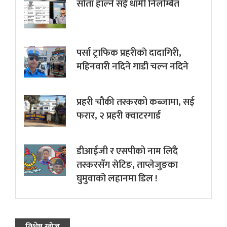
सौता हाल्ने सई धामी निलम्बित
पर्सा ट्राफिक प्रहरीकाे दादागिरी,
महिनवारी नदिने गाडी चल्न नदिने
प्रहरी चौकी तस्करको कब्जामा, सई
फरार, २ प्रहरी क्वाटरगार्ड
डीआईजी र एसपीको नाम लिँदै
तस्करसँग सेटिङ, ताप्लेजुङका
घुमुवाको लहानमा डिल !
विशेष खोज