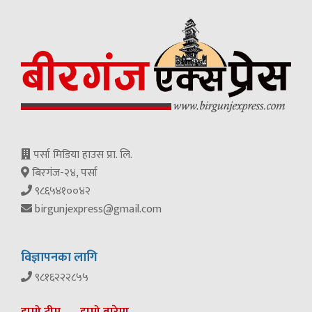
पर्सा मिडिया हाउस प्रा. लि.
बिरगंज-२४, पर्सा
९८६५४१००४२
birgunjexpress@gmail.com
विज्ञापनका लागि
९८१६२२२८५५