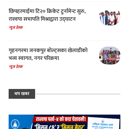
छिपहरमाईमा टि२० क्रिकेट टुर्नामेन्ट सुरु,
रास्वपा सभापति मिश्राद्वारा उद्घाटन
न्यूज डेस्क
गृहनगरमा जनकपुर बोल्ट्सका खेलाडीको
भव्य स्वागत, नगर परिक्रमा
न्यूज डेस्क
थप खबर