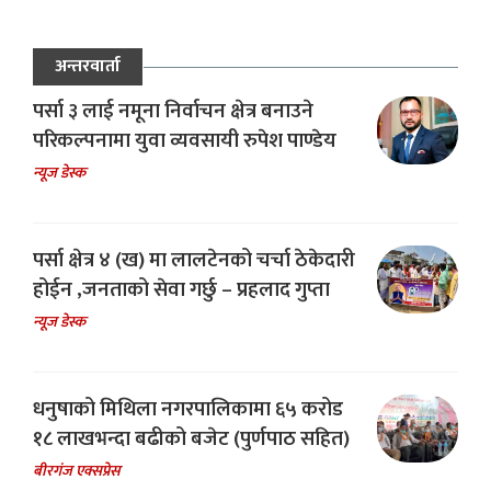
अन्तरवार्ता
पर्सा ३ लाई नमूना निर्वाचन क्षेत्र बनाउने
परिकल्पनामा युवा व्यवसायी रुपेश पाण्डेय
न्यूज डेस्क
पर्सा क्षेत्र ४ (ख) मा लालटेनको चर्चा ठेकेदारी
होईन ,जनताको सेवा गर्छु – प्रहलाद गुप्ता
न्यूज डेस्क
धनुषाको मिथिला नगरपालिकामा ६५ करोड
१८ लाखभन्दा बढीको बजेट (पुर्णपाठ सहित)
बीरगंज एक्सप्रेस