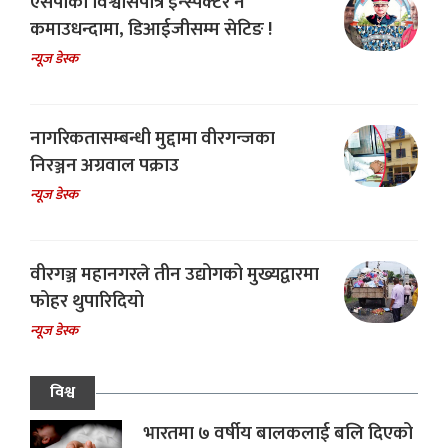
एसपीका विश्वासपात्र इन्स्पेक्टर नै
कमाउधन्दामा, डिआईजीसम्म सेटिङ !
न्यूज डेस्क
नागरिकतासम्बन्धी मुद्दामा वीरगन्जका
निरञ्जन अग्रवाल पक्राउ
न्यूज डेस्क
वीरगञ्ज महानगरले तीन उद्योगको मुख्यद्वारमा
फोहर थुपारिदियो
न्यूज डेस्क
विश्व
भारतमा ७ वर्षीय बालकलाई बलि दिएको