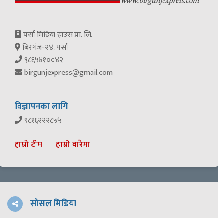
पर्सा मिडिया हाउस प्रा. लि.
बिरगंज-२४, पर्सा
९८६५४१००४२
birgunjexpress@gmail.com
विज्ञापनका लागि
९८१६२२२८५५
हाम्रो टीम
हाम्रो बारेमा
सोसल मिडिया