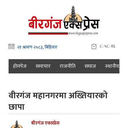
८ : ५८ : १७
होमपेज
समाचार
राजनीति
समाज
स्थानीय
वीरगंज महानगरमा अख्तियारको
छापा
बीरगंज एक्सप्रेस