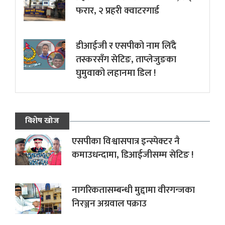
फरार, २ प्रहरी क्वाटरगार्ड
डीआईजी र एसपीको नाम लिँदै
तस्करसँग सेटिङ, ताप्लेजुङका
घुमुवाको लहानमा डिल !
विशेष खोज
एसपीका विश्वासपात्र इन्स्पेक्टर नै
कमाउधन्दामा, डिआईजीसम्म सेटिङ !
नागरिकतासम्बन्धी मुद्दामा वीरगन्जका
निरञ्जन अग्रवाल पक्राउ