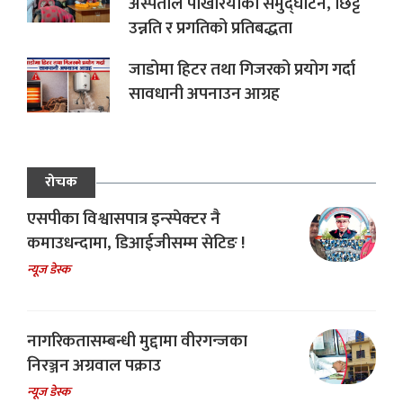
अस्पताल पोखरियाको समुद्घाटन, छिट्टै
उन्नति र प्रगतिको प्रतिबद्धता
जाडोमा हिटर तथा गिजरको प्रयोग गर्दा
सावधानी अपनाउन आग्रह
रोचक
एसपीका विश्वासपात्र इन्स्पेक्टर नै
कमाउधन्दामा, डिआईजीसम्म सेटिङ !
न्यूज डेस्क
नागरिकतासम्बन्धी मुद्दामा वीरगन्जका
निरञ्जन अग्रवाल पक्राउ
न्यूज डेस्क