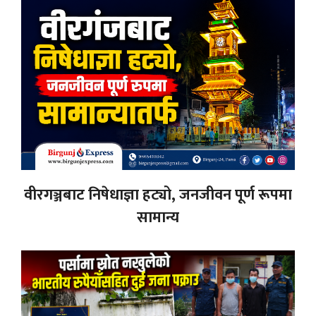
वीरगञ्जबाट निषेधाज्ञा हट्यो, जनजीवन पूर्ण रूपमा
सामान्य