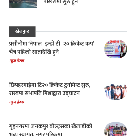
पोखरामा सुरु हुने
खेलकुद
प्रसौनीमा ‘नेपाल–इन्डो टी–२० क्रिकेट कप’
चैत्र पहिलो सातादेखि हुने
न्यूज डेस्क
छिपहरमाईमा टि२० क्रिकेट टुर्नामेन्ट सुरु,
रास्वपा सभापति मिश्राद्वारा उद्घाटन
न्यूज डेस्क
गृहनगरमा जनकपुर बोल्ट्सका खेलाडीको
भव्य स्वागत, नगर परिक्रमा