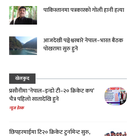
पाकिस्तानमा पत्रकारको गोली हानी हत्या
आजदेखी पञ्चेश्वरबारे नेपाल–भारत बैठक
पोखरामा सुरु हुने
खेलकुद
प्रसौनीमा ‘नेपाल–इन्डो टी–२० क्रिकेट कप’
चैत्र पहिलो सातादेखि हुने
न्यूज डेस्क
छिपहरमाईमा टि२० क्रिकेट टुर्नामेन्ट सुरु,