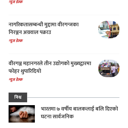
न्यूज डेस्क
नागरिकतासम्बन्धी मुद्दामा वीरगन्जका
निरञ्जन अग्रवाल पक्राउ
न्यूज डेस्क
वीरगञ्ज महानगरले तीन उद्योगको मुख्यद्वारमा
फोहर थुपारिदियो
न्यूज डेस्क
विश्व
भारतमा ७ वर्षीय बालकलाई बलि दिएको
घटना सार्वजनिक