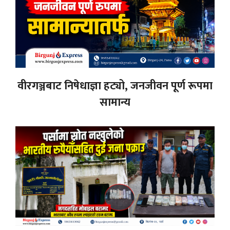
वीरगञ्जबाट निषेधाज्ञा हट्यो, जनजीवन पूर्ण रूपमा
सामान्य