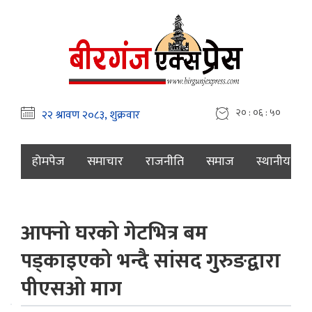
२० : ०६ : ५१
होमपेज
समाचार
राजनीति
समाज
स्थानीय
आफ्नो घरको गेटभित्र बम
पड्काइएको भन्दै सांसद गुरुङद्वारा
पीएसओ माग