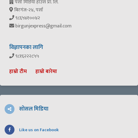
पर्सा मिडिया हाउस प्रा. लि.
बिरगंज-२४, पर्सा
९८६५४१००४२
birgunjexpress@gmail.com
विज्ञापनका लागि
९८१६२२२८५५
हाम्रो टीम
हाम्रो बारेमा
सोसल मिडिया
Like us on Facebook