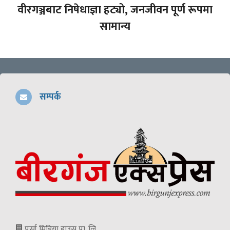
वीरगञ्जबाट निषेधाज्ञा हट्यो, जनजीवन पूर्ण रूपमा
सामान्य
सम्पर्क
पर्सा मिडिया हाउस प्रा. लि.