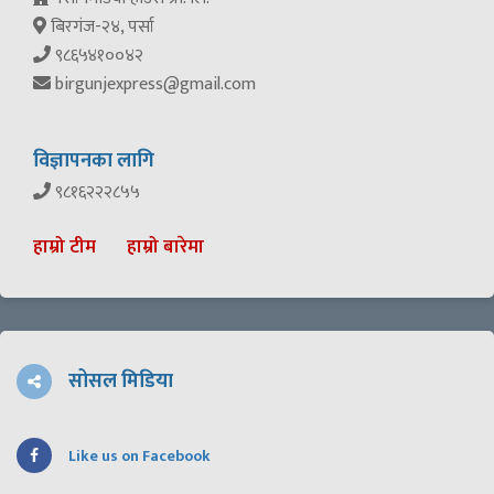
बिरगंज-२४, पर्सा
९८६५४१००४२
birgunjexpress@gmail.com
विज्ञापनका लागि
९८१६२२२८५५
हाम्रो टीम
हाम्रो बारेमा
सोसल मिडिया
Like us on Facebook