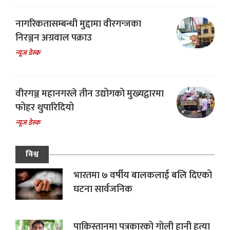
नागरिकतासम्बन्धी मुद्दामा वीरगन्जका
निरञ्जन अग्रवाल पक्राउ
न्यूज डेस्क
वीरगञ्ज महानगरले तीन उद्योगको मुख्यद्वारमा
फोहर थुपारिदियो
न्यूज डेस्क
विश्व
भारतमा ७ वर्षीय बालकलाई बलि दिएको
घटना सार्वजनिक
पाकिस्तानमा पत्रकारको गोली हानी हत्या