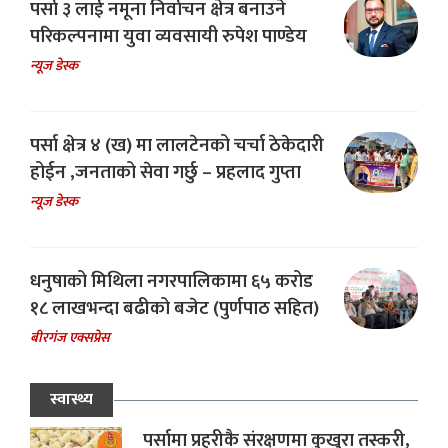
पर्सा ३ लाई नमूना निर्वाचन क्षेत्र बनाउने
परिकल्पनामा युवा व्यवसायी रुपेश पाण्डेय
न्यूज डेस्क
पर्सा क्षेत्र ४ (ख) मा लालटेनको चर्चा ठेकेदारी
होईन ,जनताको सेवा गर्छु – प्रहलाद गुप्ता
न्यूज डेस्क
धनुषाको मिथिला नगरपालिकामा ६५ करोड
१८ लाखभन्दा बढीको बजेट (पुर्णपाठ सहित)
बीरगंज एक्सप्रेस
स्वास्थ्य
पर्सामा प्रहरीकै संरक्षणमा कुखुरा तस्करी,