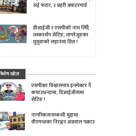
सई फरार, २ प्रहरी क्वाटरगार्ड
डीआईजी र एसपीको नाम लिँदै
तस्करसँग सेटिङ, ताप्लेजुङका
घुमुवाको लहानमा डिल !
विशेष खोज
एसपीका विश्वासपात्र इन्स्पेक्टर नै
कमाउधन्दामा, डिआईजीसम्म
सेटिङ !
नागरिकतासम्बन्धी मुद्दामा
वीरगन्जका निरञ्जन अग्रवाल पक्राउ