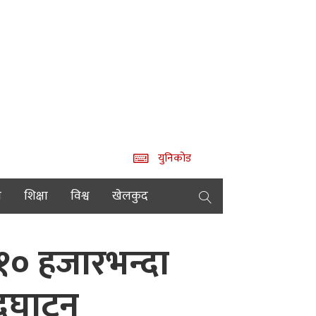
युनिकोड
य
शिक्षा
विश्व
खेलकुद
१० हजारभन्दा
उद्घाटन