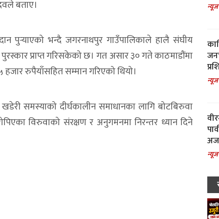
दवले बताए।
न्यूज
न पुर्‍याएको भन्दै जगरनाथपुर गाउँपालिकाले हालै संघीय
काल
पुरस्कार प्राप्त गरिसकेको छ। गत असार ३० गते काठमाडौंमा
जनच
प्रश
 हजार रुपैयाँसहित सम्मान गरिएको थियो।
न्यूज
 र खडेरी समस्याको दीर्घकालीन समाधानका लागि बोटबिरुवा
वीर
 रोपिएका विरुवाको संरक्षण र अनुगमनमा निरन्तर ध्यान दिने
पार
अजय
न्यूज