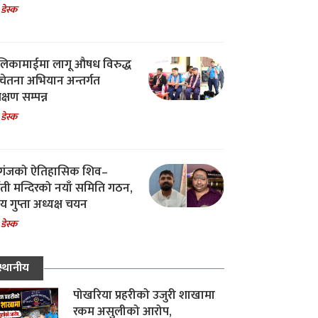
 डेस्क
िकामाईमा लागू औषध विरुद्ध
ेतना अभियान अन्तर्गत
िक्षण सम्पन्न
 डेस्क
गंजको ऐतिहासिक शिव–
्वती मन्दिरको नयाँ समिति गठन,
 गुप्ता अध्यक्ष चयन
 डेस्क
स्थानीय
पोखरिया प्रहरीको उजुरी शाखामा
रकम असुलीको आरोप,