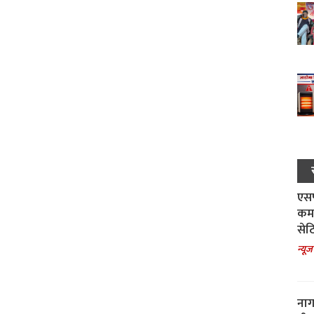
एसपी
कमा
सेट
न्यूज
नाग