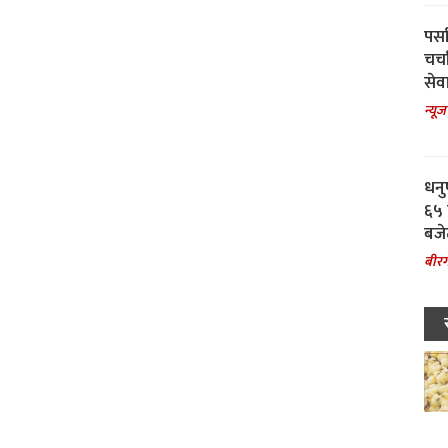
पर्स
चर्
सेवा
न्यूज
धनु
६५ 
बजे
बीरग