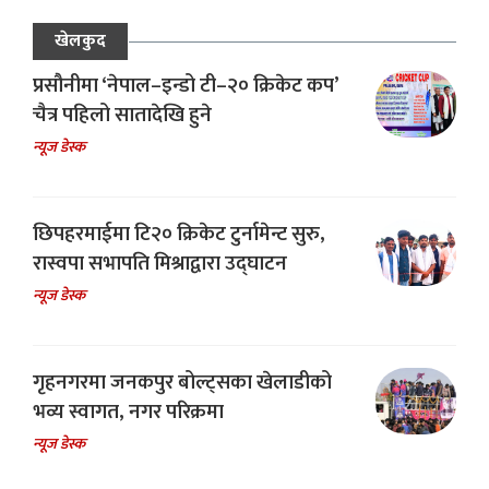
खेलकुद
प्रसौनीमा ‘नेपाल–इन्डो टी–२० क्रिकेट कप’
चैत्र पहिलो सातादेखि हुने
न्यूज डेस्क
छिपहरमाईमा टि२० क्रिकेट टुर्नामेन्ट सुरु,
रास्वपा सभापति मिश्राद्वारा उद्घाटन
न्यूज डेस्क
गृहनगरमा जनकपुर बोल्ट्सका खेलाडीको
भव्य स्वागत, नगर परिक्रमा
न्यूज डेस्क