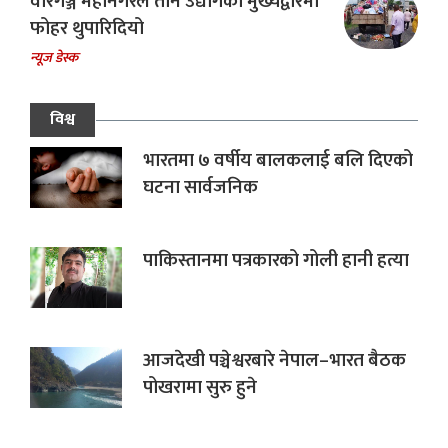
वीरगञ्ज महानगरले तीन उद्योगको मुख्यद्वारमा
फोहर थुपारिदियो
न्यूज डेस्क
विश्व
भारतमा ७ वर्षीय बालकलाई बलि दिएको
घटना सार्वजनिक
पाकिस्तानमा पत्रकारको गोली हानी हत्या
आजदेखी पञ्चेश्वरबारे नेपाल–भारत बैठक
पोखरामा सुरु हुने