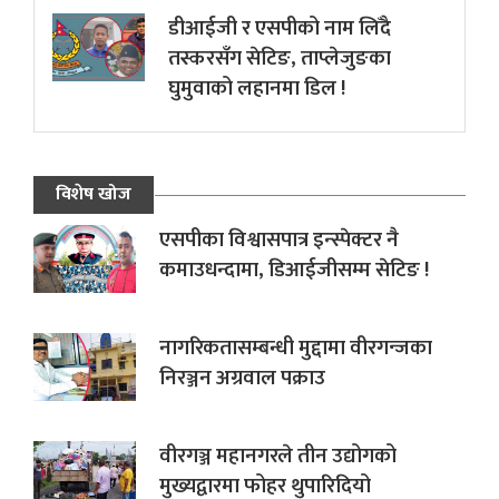
डीआईजी र एसपीको नाम लिँदै
तस्करसँग सेटिङ, ताप्लेजुङका
घुमुवाको लहानमा डिल !
विशेष खोज
एसपीका विश्वासपात्र इन्स्पेक्टर नै
कमाउधन्दामा, डिआईजीसम्म सेटिङ !
नागरिकतासम्बन्धी मुद्दामा वीरगन्जका
निरञ्जन अग्रवाल पक्राउ
वीरगञ्ज महानगरले तीन उद्योगको
मुख्यद्वारमा फोहर थुपारिदियो