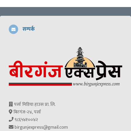
सम्पर्क
पर्सा मिडिया हाउस प्रा. लि.
बिरगंज-२४, पर्सा
९८६५४१००४२
birgunjexpress@gmail.com