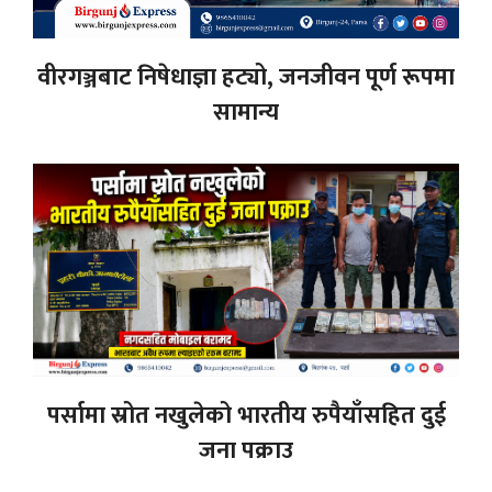
वीरगञ्जबाट निषेधाज्ञा हट्यो, जनजीवन पूर्ण रूपमा
सामान्य
पर्सामा स्रोत नखुलेको भारतीय रुपैयाँसहित दुई
जना पक्राउ