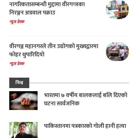
नागरिकतासम्बन्धी मुद्दामा वीरगन्जका
निरञ्जन अग्रवाल पक्राउ
न्यूज डेस्क
वीरगञ्ज महानगरले तीन उद्योगको मुख्यद्वारमा
फोहर थुपारिदियो
न्यूज डेस्क
विश्व
भारतमा ७ वर्षीय बालकलाई बलि दिएको
घटना सार्वजनिक
पाकिस्तानमा पत्रकारको गोली हानी हत्या