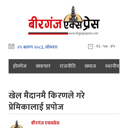
१३ : ५७ : ४६
होमपेज
समाचार
राजनीति
समाज
स्थानीय
खेल मैदानमै किरणले गरे
प्रेमिकालाई प्रपोज
बीरगंज एक्सप्रेस