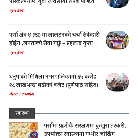
परिकल्पनामा युवा व्यवसायी रुपेश पाण्डेय
न्यूज डेस्क
पर्सा क्षेत्र ४ (ख) मा लालटेनको चर्चा ठेकेदारी
होईन ,जनताको सेवा गर्छु – प्रहलाद गुप्ता
न्यूज डेस्क
धनुषाको मिथिला नगरपालिकामा ६५ करोड
१८ लाखभन्दा बढीको बजेट (पुर्णपाठ सहित)
बीरगंज एक्सप्रेस
स्वास्थ्य
पर्सामा प्रहरीकै संरक्षणमा कुखुरा तस्करी,
उपभोक्ता स्वास्थ्यमा गम्भीर जोखिम