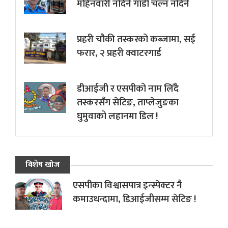
महिनवारी नदिने गाडी चल्न नदिने
प्रहरी चौकी तस्करको कब्जामा, सई
फरार, २ प्रहरी क्वाटरगार्ड
डीआईजी र एसपीको नाम लिँदै
तस्करसँग सेटिङ, ताप्लेजुङका
घुमुवाको लहानमा डिल !
विशेष खोज
एसपीका विश्वासपात्र इन्स्पेक्टर नै
कमाउधन्दामा, डिआईजीसम्म सेटिङ !