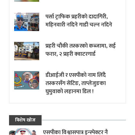
पर्सा ट्राफिक प्रहरीकाे दादागिरी,
महिनवारी नदिने गाडी चल्न नदिने
प्रहरी चौकी तस्करको कब्जामा, सई
फरार, २ प्रहरी क्वाटरगार्ड
डीआईजी र एसपीको नाम लिँदै
तस्करसँग सेटिङ, ताप्लेजुङका
घुमुवाको लहानमा डिल !
विशेष खोज
एसपीका विश्वासपात्र इन्स्पेक्टर नै