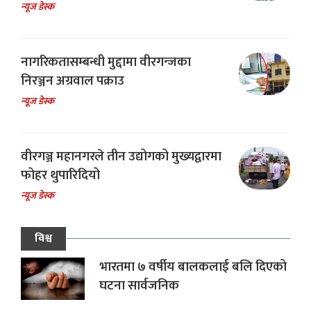
न्यूज डेस्क
नागरिकतासम्बन्धी मुद्दामा वीरगन्जका
निरञ्जन अग्रवाल पक्राउ
न्यूज डेस्क
वीरगञ्ज महानगरले तीन उद्योगको मुख्यद्वारमा
फोहर थुपारिदियो
न्यूज डेस्क
विश्व
भारतमा ७ वर्षीय बालकलाई बलि दिएको
घटना सार्वजनिक