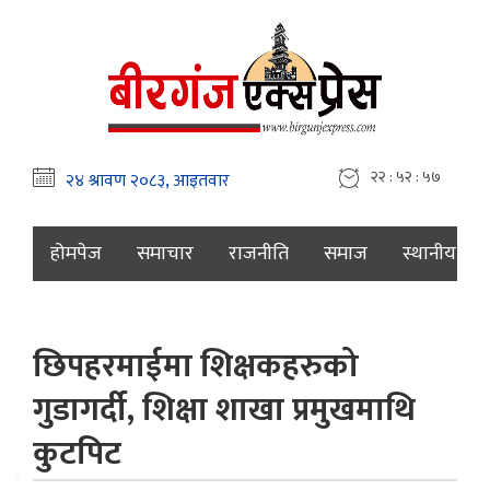
२२ : ५२ : ५८
होमपेज
समाचार
राजनीति
समाज
स्थानीय
छिपहरमाईमा शिक्षकहरुको
गुडागर्दी, शिक्षा शाखा प्रमुखमाथि
कुटपिट