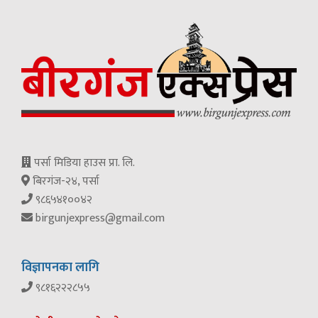
पर्सा मिडिया हाउस प्रा. लि.
बिरगंज-२४, पर्सा
९८६५४१००४२
birgunjexpress@gmail.com
विज्ञापनका लागि
९८१६२२२८५५