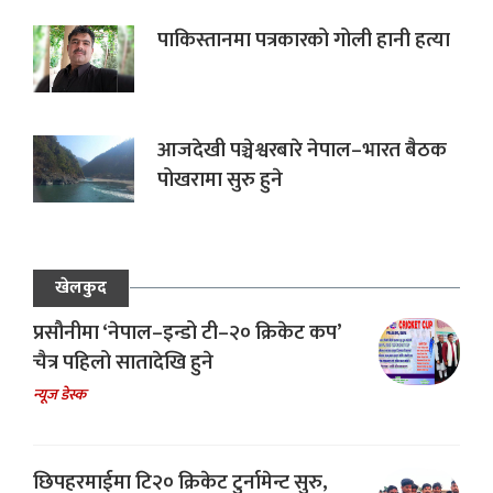
पाकिस्तानमा पत्रकारको गोली हानी हत्या
आजदेखी पञ्चेश्वरबारे नेपाल–भारत बैठक
पोखरामा सुरु हुने
खेलकुद
प्रसौनीमा ‘नेपाल–इन्डो टी–२० क्रिकेट कप’
चैत्र पहिलो सातादेखि हुने
न्यूज डेस्क
छिपहरमाईमा टि२० क्रिकेट टुर्नामेन्ट सुरु,