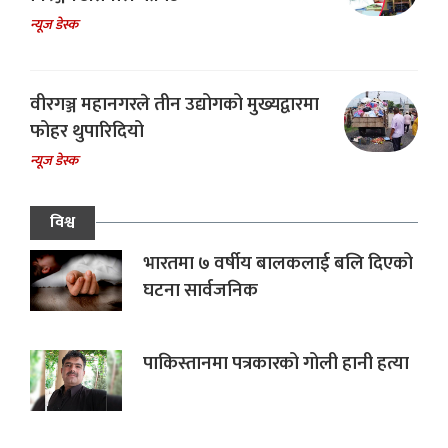
न्यूज डेस्क
वीरगञ्ज महानगरले तीन उद्योगको मुख्यद्वारमा
फोहर थुपारिदियो
न्यूज डेस्क
विश्व
भारतमा ७ वर्षीय बालकलाई बलि दिएको
घटना सार्वजनिक
पाकिस्तानमा पत्रकारको गोली हानी हत्या