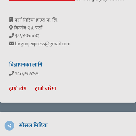
पर्सा मिडिया हाउस प्रा. लि.
बिरगंज-२४, पर्सा
९८६५४१००४२
birgunjexpress@gmail.com
विज्ञापनका लागि
९८१६२२२८५५
हाम्रो टीम
हाम्रो बारेमा
सोसल मिडिया