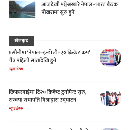
आजदेखी पञ्चेश्वरबारे नेपाल–भारत बैठक
पोखरामा सुरु हुने
खेलकुद
प्रसौनीमा ‘नेपाल–इन्डो टी–२० क्रिकेट कप’
चैत्र पहिलो सातादेखि हुने
न्यूज डेस्क
छिपहरमाईमा टि२० क्रिकेट टुर्नामेन्ट सुरु,
रास्वपा सभापति मिश्राद्वारा उद्घाटन
न्यूज डेस्क