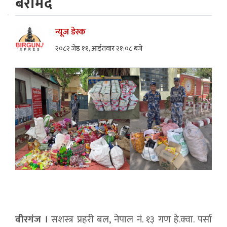
बरामद
न्यूज डेस्क
२०८२ जेष्ठ ११, आईतवार २१:०८ बजे
वीरगंज ।
सशस्त्र प्रहरी बल, नेपाल नं. १३ गण हे.क्वा. पर्सा