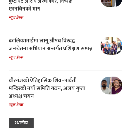
कुटपिट आरोप अस्वीकार, निष्पक्ष
छानबिनको माग
न्यूज डेस्क
कालिकामाईमा लागू औषध विरुद्ध
जनचेतना अभियान अन्तर्गत प्रशिक्षण सम्पन्न
न्यूज डेस्क
वीरगंजको ऐतिहासिक शिव–पार्वती
मन्दिरको नयाँ समिति गठन, अजय गुप्ता
अध्यक्ष चयन
न्यूज डेस्क
स्थानीय