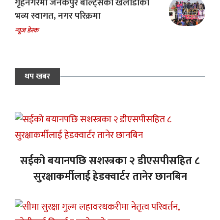
गृहनगरमा जनकपुर बोल्ट्सका खेलाडीको
भव्य स्वागत, नगर परिक्रमा
न्यूज डेस्क
थप खबर
सईको बयानपछि सशस्त्रका २ डीएसपीसहित ८
सुरक्षाकर्मीलाई हेडक्वार्टर तानेर छानबिन