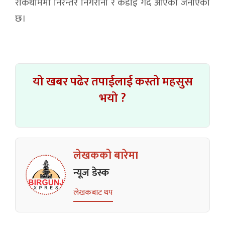
रोकथाममा निरन्तर निगरानी र कडाई गर्दै आएको जनाएको
छ।
यो खबर पढेर तपाईलाई कस्तो महसुस
भयो ?
लेखकको बारेमा
न्यूज डेस्क
लेखकबाट थप