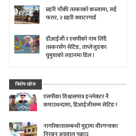
प्रहरी चौकी तस्करको कब्जामा, सई
फरार, २ प्रहरी क्वाटरगार्ड
डीआईजी र एसपीको नाम लिँदै
तस्करसँग सेटिङ, ताप्लेजुङका
घुमुवाको लहानमा डिल !
विशेष खोज
एसपीका विश्वासपात्र इन्स्पेक्टर नै
कमाउधन्दामा, डिआईजीसम्म सेटिङ !
नागरिकतासम्बन्धी मुद्दामा वीरगन्जका
निरञ्जन अग्रवाल पक्राउ