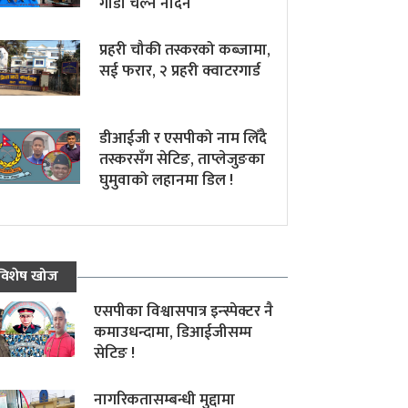
गाडी चल्न नदिने
प्रहरी चौकी तस्करको कब्जामा,
सई फरार, २ प्रहरी क्वाटरगार्ड
डीआईजी र एसपीको नाम लिँदै
तस्करसँग सेटिङ, ताप्लेजुङका
घुमुवाको लहानमा डिल !
विशेष खोज
एसपीका विश्वासपात्र इन्स्पेक्टर नै
कमाउधन्दामा, डिआईजीसम्म
सेटिङ !
नागरिकतासम्बन्धी मुद्दामा