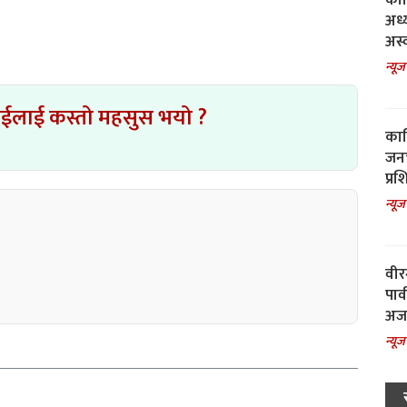
काल
अध्
अस्
न्यूज
ाईलाई कस्तो महसुस भयो ?
काल
जनच
प्रश
न्यूज
वीर
पार
अजय
न्यूज