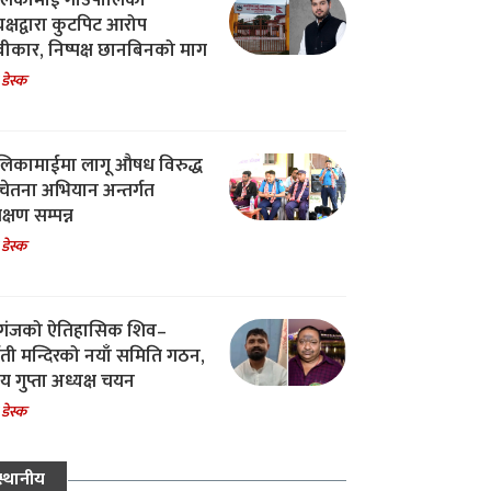
िकामाई गाउँपालिका
यक्षद्वारा कुटपिट आरोप
वीकार, निष्पक्ष छानबिनको माग
 डेस्क
िकामाईमा लागू औषध विरुद्ध
ेतना अभियान अन्तर्गत
िक्षण सम्पन्न
 डेस्क
गंजको ऐतिहासिक शिव–
्वती मन्दिरको नयाँ समिति गठन,
 गुप्ता अध्यक्ष चयन
 डेस्क
स्थानीय