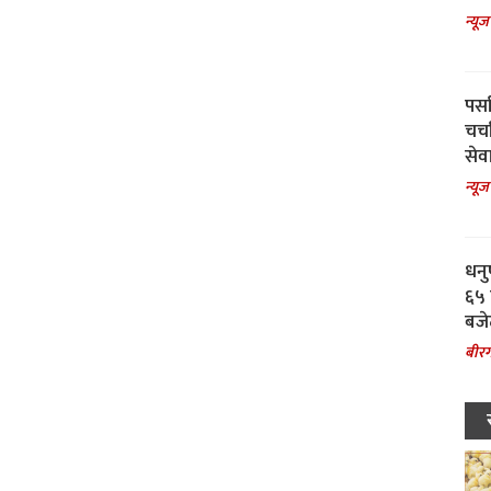
न्यूज
पर्स
चर्
सेवा
न्यूज
धनु
६५ 
बजे
बीरग