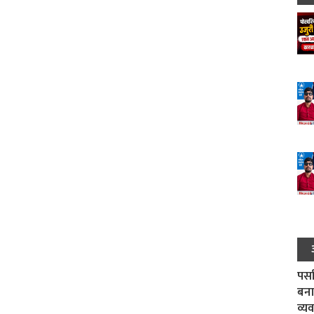
पर्स
बना
व्य