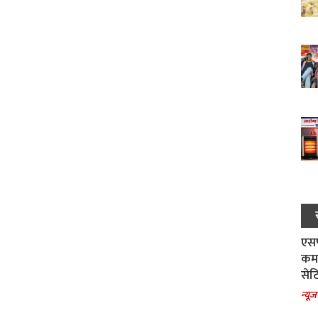
एसपी
कमा
सेट
न्यूज