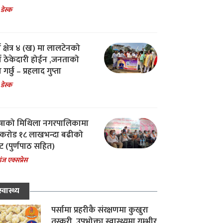
 डेस्क
ा क्षेत्र ४ (ख) मा लालटेनको
चा ठेकेदारी होईन ,जनताको
 गर्छु – प्रहलाद गुप्ता
 डेस्क
षाको मिथिला नगरपालिकामा
करोड १८ लाखभन्दा बढीको
ट (पुर्णपाठ सहित)
ंज एक्सप्रेस
स्वास्थ्य
पर्सामा प्रहरीकै संरक्षणमा कुखुरा
तस्करी, उपभोक्ता स्वास्थ्यमा गम्भीर