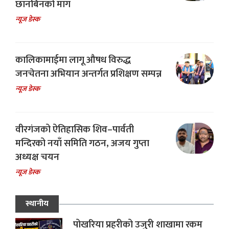
छानबिनको माग
न्यूज डेस्क
कालिकामाईमा लागू औषध विरुद्ध
जनचेतना अभियान अन्तर्गत प्रशिक्षण सम्पन्न
न्यूज डेस्क
वीरगंजको ऐतिहासिक शिव–पार्वती
मन्दिरको नयाँ समिति गठन, अजय गुप्ता
अध्यक्ष चयन
न्यूज डेस्क
स्थानीय
पोखरिया प्रहरीको उजुरी शाखामा रकम