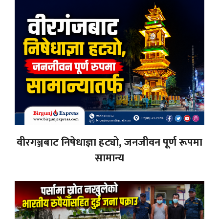
वीरगञ्जबाट निषेधाज्ञा हट्यो, जनजीवन पूर्ण रूपमा
सामान्य