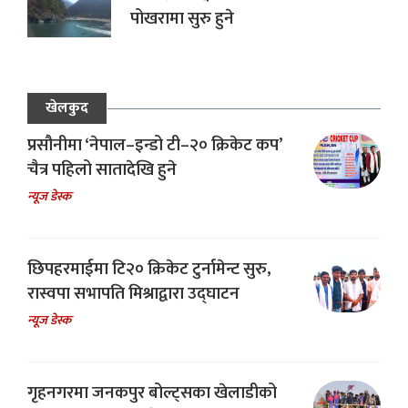
पोखरामा सुरु हुने
खेलकुद
प्रसौनीमा ‘नेपाल–इन्डो टी–२० क्रिकेट कप’
चैत्र पहिलो सातादेखि हुने
न्यूज डेस्क
छिपहरमाईमा टि२० क्रिकेट टुर्नामेन्ट सुरु,
रास्वपा सभापति मिश्राद्वारा उद्घाटन
न्यूज डेस्क
गृहनगरमा जनकपुर बोल्ट्सका खेलाडीको