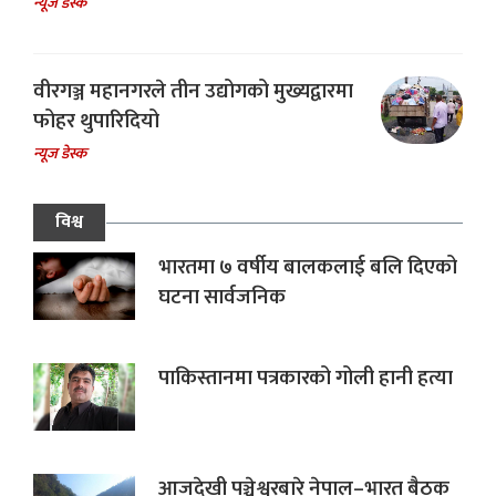
न्यूज डेस्क
वीरगञ्ज महानगरले तीन उद्योगको मुख्यद्वारमा
फोहर थुपारिदियो
न्यूज डेस्क
विश्व
भारतमा ७ वर्षीय बालकलाई बलि दिएको
घटना सार्वजनिक
पाकिस्तानमा पत्रकारको गोली हानी हत्या
आजदेखी पञ्चेश्वरबारे नेपाल–भारत बैठक