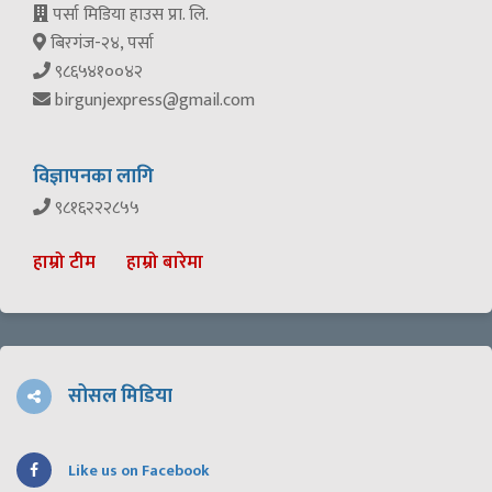
पर्सा मिडिया हाउस प्रा. लि.
बिरगंज-२४, पर्सा
९८६५४१००४२
birgunjexpress@gmail.com
विज्ञापनका लागि
९८१६२२२८५५
हाम्रो टीम
हाम्रो बारेमा
सोसल मिडिया
Like us on Facebook