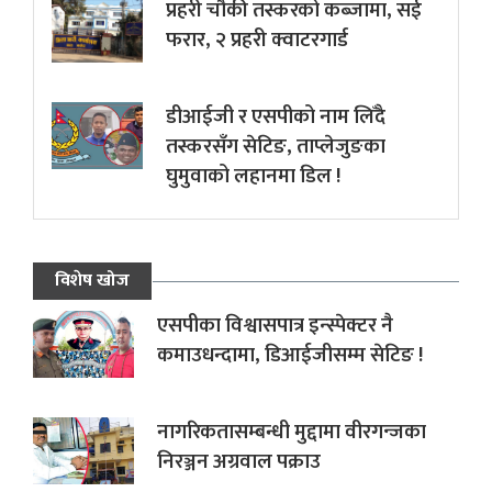
प्रहरी चौकी तस्करको कब्जामा, सई
फरार, २ प्रहरी क्वाटरगार्ड
डीआईजी र एसपीको नाम लिँदै
तस्करसँग सेटिङ, ताप्लेजुङका
घुमुवाको लहानमा डिल !
विशेष खोज
एसपीका विश्वासपात्र इन्स्पेक्टर नै
कमाउधन्दामा, डिआईजीसम्म सेटिङ !
नागरिकतासम्बन्धी मुद्दामा वीरगन्जका
निरञ्जन अग्रवाल पक्राउ