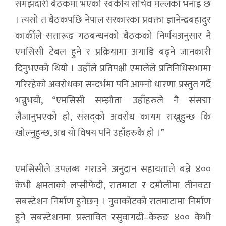
समझदारी बैठकमा भएको स्वकीय सचिव मल्लको भनाइ छ
। त्यसो त बैठकपछि नेपाल सरकारका प्रवक्ता ज्ञानेन्द्रबहादुर
कार्कीले सत्तारूढ गठबन्धनको बैठकको निर्णयअनुसार नै
एमसिसी टेबल हुने र प्रक्रियामा अगाडि बढ्ने जानकारी
दिनुभएको थियो । उहाँले प्रतिपक्षी एमालेले प्रतिनिधिसभामा
गरिरहेको अवरोधका सन्दर्भमा पनि आफ्नो धारणा प्रस्तुत गर्दै
भन्नुभयो, “एमसिसी सम्झौता उहाँहरुले नै संसद्मा
लैजानुभएको हो, संसद्को अवरोध कायम राख्नुहुन्छ कि
खोल्नुहुन्छ, अब यो विषय पनि उहाँहरुकै हो ।”
एमसिसीले उपलब्ध गराउने अनुदान सहायताले बन्ने ४००
केभी क्षमताको लप्सीफेदी, रातमाटा र दमौलीमा तीनवटा
सबस्टेशन निर्माण हुनेछन् । नुवाकोटको रातमाटामा निर्माण
हुने सबस्टेशनमा प्रस्तावित रसुवागढी–केरुङ ४०० केभी