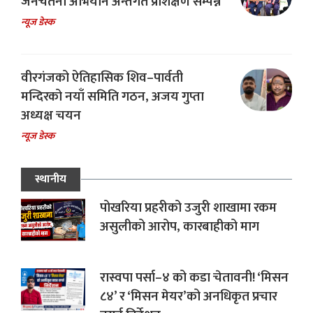
जनचेतना अभियान अन्तर्गत प्रशिक्षण सम्पन्न
न्यूज डेस्क
वीरगंजको ऐतिहासिक शिव–पार्वती
मन्दिरको नयाँ समिति गठन, अजय गुप्ता
अध्यक्ष चयन
न्यूज डेस्क
स्थानीय
पोखरिया प्रहरीको उजुरी शाखामा रकम
असुलीको आरोप, कारबाहीको माग
रास्वपा पर्सा–४ को कडा चेतावनी! ‘मिसन
८४’ र ‘मिसन मेयर’को अनधिकृत प्रचार