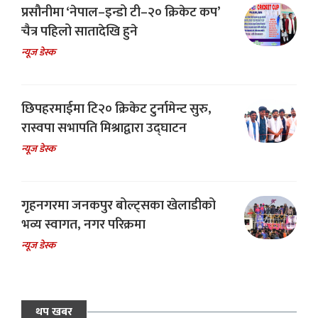
प्रसौनीमा ‘नेपाल–इन्डो टी–२० क्रिकेट कप’
चैत्र पहिलो सातादेखि हुने
न्यूज डेस्क
छिपहरमाईमा टि२० क्रिकेट टुर्नामेन्ट सुरु,
रास्वपा सभापति मिश्राद्वारा उद्घाटन
न्यूज डेस्क
गृहनगरमा जनकपुर बोल्ट्सका खेलाडीको
भव्य स्वागत, नगर परिक्रमा
न्यूज डेस्क
थप खबर