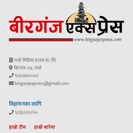
पर्सा मिडिया हाउस प्रा. लि.
बिरगंज-२४, पर्सा
९८६५४१००४२
birgunjexpress@gmail.com
विज्ञापनका लागि
९८१६२२२८५५
हाम्रो टीम
हाम्रो बारेमा