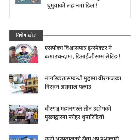
घुमुवाको लहानमा डिल !
विशेष खोज
एसपीका विश्वासपात्र इन्स्पेक्टर नै
कमाउधन्दामा, डिआईजीसम्म सेटिङ !
नागरिकतासम्बन्धी मुद्दामा वीरगन्जका
निरञ्जन अग्रवाल पक्राउ
वीरगञ्ज महानगरले तीन उद्योगको
मुख्यद्वारमा फोहर थुपारिदियो
न्यूरो अस्पतालको सेवा थप प्रभाकारी