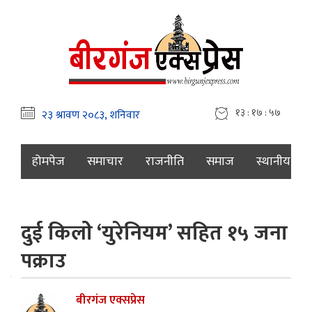
१३ : १७ : ५८
होमपेज
समाचार
राजनीति
समाज
स्थानीय
दुई किलोे ‘युरेनियम’ सहित १५ जना
पक्राउ
बीरगंज एक्सप्रेस