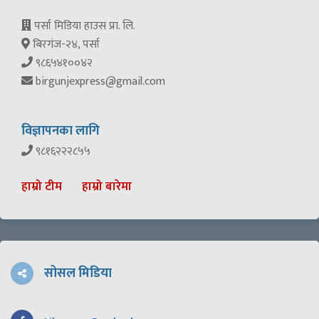
पर्सा मिडिया हाउस प्रा. लि.
बिरगंज-२४, पर्सा
९८६५४१००४२
birgunjexpress@gmail.com
विज्ञापनका लागि
९८१६२२२८५५
हाम्रो टीम
हाम्रो बारेमा
सोसल मिडिया