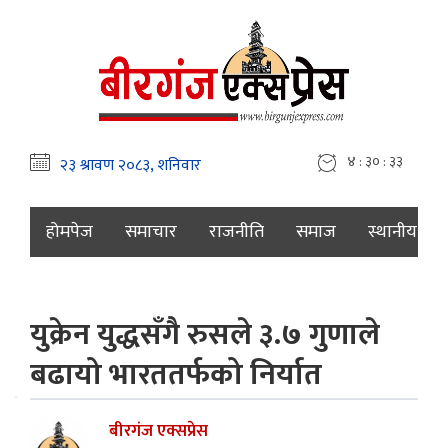
४ : ३० : ३४
होमपेज
समाचार
राजनीति
समाज
स्थानीय
युक्रेन युद्धसँगै रुसले ३.७ गुणाले
बढायो भारततर्फको निर्यात
बीरगंज एक्सप्रेस