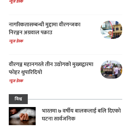
न्यूज डेस्क
नागरिकतासम्बन्धी मुद्दामा वीरगन्जका
निरञ्जन अग्रवाल पक्राउ
न्यूज डेस्क
वीरगञ्ज महानगरले तीन उद्योगको मुख्यद्वारमा
फोहर थुपारिदियो
न्यूज डेस्क
विश्व
भारतमा ७ वर्षीय बालकलाई बलि दिएको
घटना सार्वजनिक