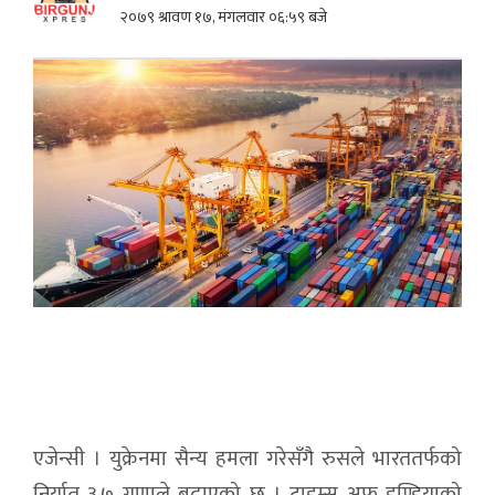
२०७९ श्रावण १७, मंगलवार ०६:५९ बजे
एजेन्सी । युक्रेनमा सैन्य हमला गरेसँगै रुसले भारततर्फको
निर्यात ३.७ गुणाले बढाएको छ । टाइम्स अफ इण्डियाको