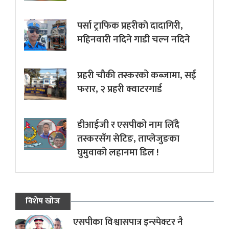
पर्सा ट्राफिक प्रहरीकाे दादागिरी,
महिनवारी नदिने गाडी चल्न नदिने
प्रहरी चौकी तस्करको कब्जामा, सई
फरार, २ प्रहरी क्वाटरगार्ड
डीआईजी र एसपीको नाम लिँदै
तस्करसँग सेटिङ, ताप्लेजुङका
घुमुवाको लहानमा डिल !
विशेष खोज
एसपीका विश्वासपात्र इन्स्पेक्टर नै