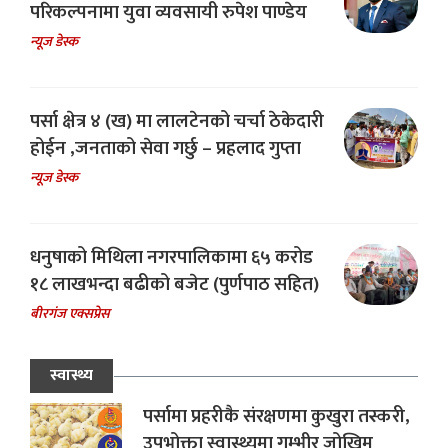
परिकल्पनामा युवा व्यवसायी रुपेश पाण्डेय
न्यूज डेस्क
पर्सा क्षेत्र ४ (ख) मा लालटेनको चर्चा ठेकेदारी
होईन ,जनताको सेवा गर्छु – प्रहलाद गुप्ता
न्यूज डेस्क
धनुषाको मिथिला नगरपालिकामा ६५ करोड
१८ लाखभन्दा बढीको बजेट (पुर्णपाठ सहित)
बीरगंज एक्सप्रेस
स्वास्थ्य
पर्सामा प्रहरीकै संरक्षणमा कुखुरा तस्करी,
उपभोक्ता स्वास्थ्यमा गम्भीर जोखिम