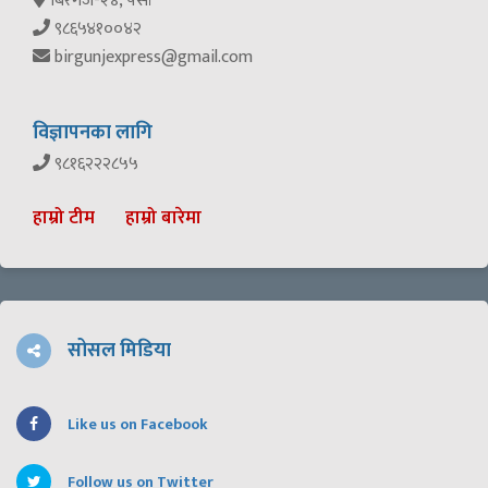
बिरगंज-२४, पर्सा
९८६५४१००४२
birgunjexpress@gmail.com
विज्ञापनका लागि
९८१६२२२८५५
हाम्रो टीम
हाम्रो बारेमा
सोसल मिडिया
Like us on Facebook
Follow us on Twitter