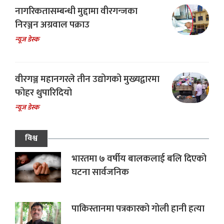
नागरिकतासम्बन्धी मुद्दामा वीरगन्जका
निरञ्जन अग्रवाल पक्राउ
न्यूज डेस्क
वीरगञ्ज महानगरले तीन उद्योगको मुख्यद्वारमा
फोहर थुपारिदियो
न्यूज डेस्क
विश्व
भारतमा ७ वर्षीय बालकलाई बलि दिएको
घटना सार्वजनिक
पाकिस्तानमा पत्रकारको गोली हानी हत्या