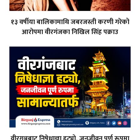
१३ वर्षीया बालिकामाथि जबरजस्ती करणी गरेको
आरोपमा वीरगंजका निखिल सिंह पक्राउ
वीरगञ्जबाट निषेधाज्ञा हट्यो, जनजीवन पूर्ण रूपमा