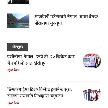
आजदेखी पञ्चेश्वरबारे नेपाल–भारत बैठक
पोखरामा सुरु हुने
खेलकुद
प्रसौनीमा ‘नेपाल–इन्डो टी–२० क्रिकेट कप’
चैत्र पहिलो सातादेखि हुने
न्यूज डेस्क
छिपहरमाईमा टि२० क्रिकेट टुर्नामेन्ट सुरु,
रास्वपा सभापति मिश्राद्वारा उद्घाटन
न्यूज डेस्क