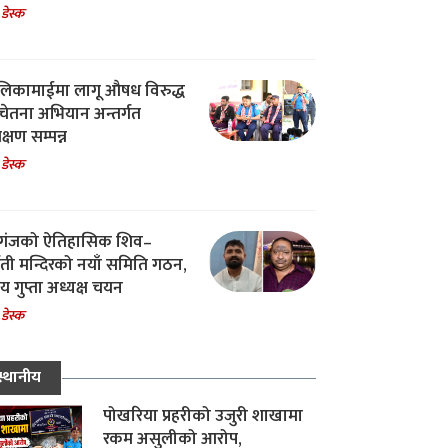
 डेस्क
िकामाईमा लागू औषध विरुद्ध
ेतना अभियान अन्तर्गत
िक्षण सम्पन्न
 डेस्क
गंजको ऐतिहासिक शिव–
्वती मन्दिरको नयाँ समिति गठन,
 गुप्ता अध्यक्ष चयन
 डेस्क
स्थानीय
पोखरिया प्रहरीको उजुरी शाखामा
रकम असुलीको आरोप,