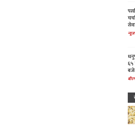
पर्स
चर्
सेवा
न्यूज
धनु
६५ 
बजे
बीरग