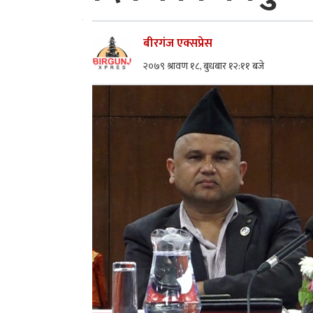
बीरगंज एक्सप्रेस
२०७९ श्रावण १८, बुधबार १२:११ बजे