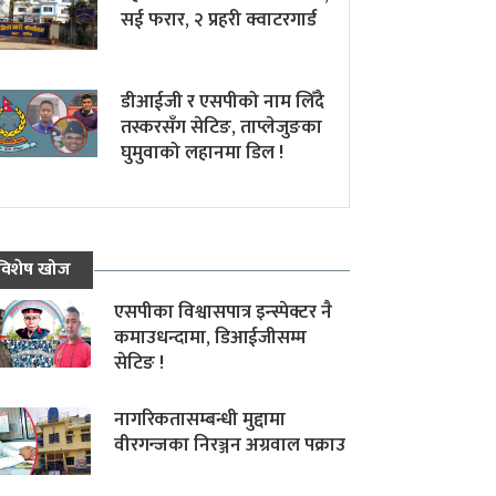
सई फरार, २ प्रहरी क्वाटरगार्ड
डीआईजी र एसपीको नाम लिँदै
तस्करसँग सेटिङ, ताप्लेजुङका
घुमुवाको लहानमा डिल !
विशेष खोज
एसपीका विश्वासपात्र इन्स्पेक्टर नै
कमाउधन्दामा, डिआईजीसम्म
सेटिङ !
नागरिकतासम्बन्धी मुद्दामा
वीरगन्जका निरञ्जन अग्रवाल पक्राउ