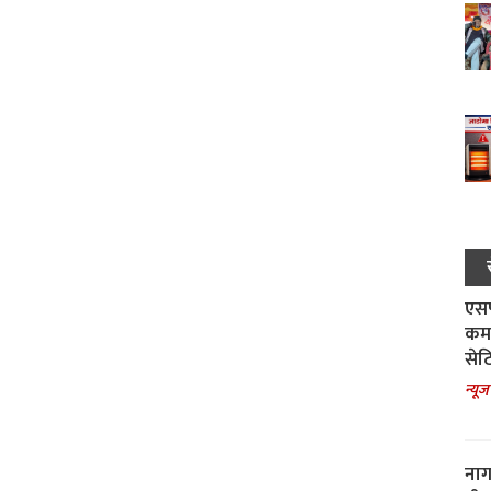
एसपी
कमा
सेट
न्यूज
नाग