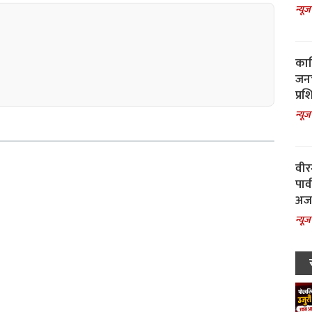
न्यूज
काल
जनच
प्रश
न्यूज
वीर
पार
अजय
न्यूज