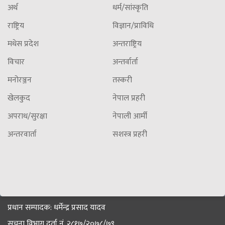
अर्थ
धर्म/सांस्कृति
राष्ट्रिय
विज्ञान/प्राविधि
मधेस प्रदेश
अन्तराष्ट्रिय
विचार
अन्तर्वार्ता
मनोरञ्जन
तस्करी
खेलकुद
नेपाल प्रहरी
अपराध/सुरक्षा
नेपाली आर्मी
अन्तरवार्ता
सशस्त्र प्रहरी
प्रधान सम्पादक: धर्मेन्द्र प्रसाद यादव
सूचना विभाग दर्ता नं. २८१७/२०७८/७९