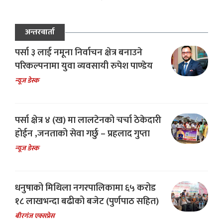
अन्तरवार्ता
पर्सा ३ लाई नमूना निर्वाचन क्षेत्र बनाउने
परिकल्पनामा युवा व्यवसायी रुपेश पाण्डेय
न्यूज डेस्क
पर्सा क्षेत्र ४ (ख) मा लालटेनको चर्चा ठेकेदारी
होईन ,जनताको सेवा गर्छु – प्रहलाद गुप्ता
न्यूज डेस्क
धनुषाको मिथिला नगरपालिकामा ६५ करोड
१८ लाखभन्दा बढीको बजेट (पुर्णपाठ सहित)
बीरगंज एक्सप्रेस