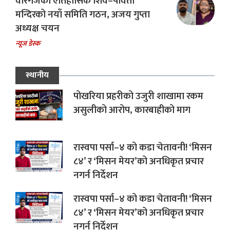
वीरगंजको ऐतिहासिक शिव–पार्वती
मन्दिरको नयाँ समिति गठन, अजय गुप्ता
अध्यक्ष चयन
न्यूज डेस्क
स्थानीय
पोखरिया प्रहरीको उजुरी शाखामा रकम
असुलीको आरोप, कारबाहीको माग
रास्वपा पर्सा–४ को कडा चेतावनी! ‘मिसन
८४’ र ‘मिसन मेयर’को अनधिकृत प्रचार
नगर्न निर्देशन
रास्वपा पर्सा–४ को कडा चेतावनी! ‘मिसन
८४’ र ‘मिसन मेयर’को अनधिकृत प्रचार
नगर्न निर्देशन