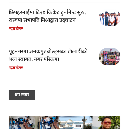
छिपहरमाईमा टि२० क्रिकेट टुर्नामेन्ट सुरु,
रास्वपा सभापति मिश्राद्वारा उद्घाटन
न्यूज डेस्क
गृहनगरमा जनकपुर बोल्ट्सका खेलाडीको
भव्य स्वागत, नगर परिक्रमा
न्यूज डेस्क
थप खबर