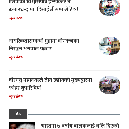
एसपीका विश्वासपात्र इन्स्पेक्टर नै
कमाउधन्दामा, डिआईजीसम्म सेटिङ !
न्यूज डेस्क
नागरिकतासम्बन्धी मुद्दामा वीरगन्जका
निरञ्जन अग्रवाल पक्राउ
न्यूज डेस्क
वीरगञ्ज महानगरले तीन उद्योगको मुख्यद्वारमा
फोहर थुपारिदियो
न्यूज डेस्क
विश्व
भारतमा ७ वर्षीय बालकलाई बलि दिएको