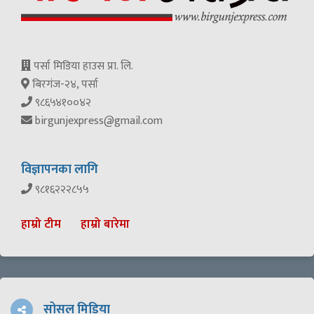
पर्सा मिडिया हाउस प्रा. लि.
बिरगंज-२४, पर्सा
९८६५४१००४२
birgunjexpress@gmail.com
विज्ञापनका लागि
९८१६२२२८५५
हाम्रो टीम
हाम्रो बारेमा
सोसल मिडिया