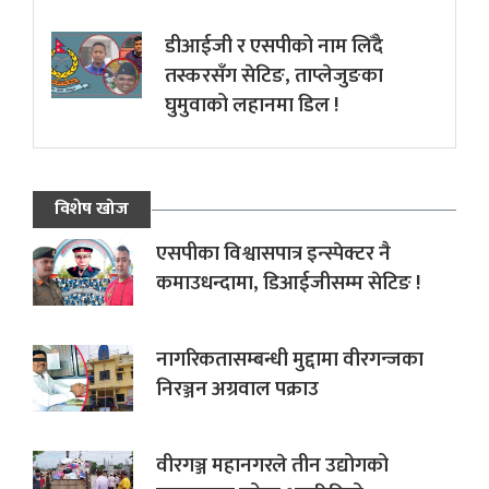
डीआईजी र एसपीको नाम लिँदै
तस्करसँग सेटिङ, ताप्लेजुङका
घुमुवाको लहानमा डिल !
विशेष खोज
एसपीका विश्वासपात्र इन्स्पेक्टर नै
कमाउधन्दामा, डिआईजीसम्म सेटिङ !
नागरिकतासम्बन्धी मुद्दामा वीरगन्जका
निरञ्जन अग्रवाल पक्राउ
वीरगञ्ज महानगरले तीन उद्योगको