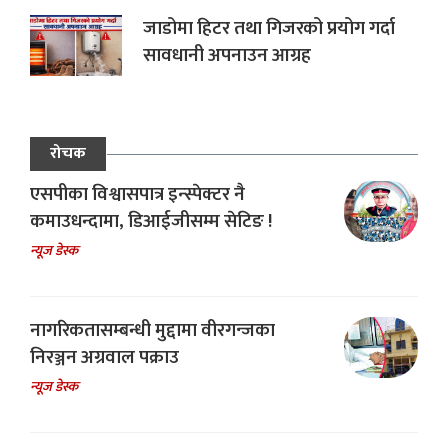
जाडोमा हिटर तथा गिजरको प्रयोग गर्दा
सावधानी अपनाउन आग्रह
रोचक
एसपीका विश्वासपात्र इन्स्पेक्टर नै
कमाउधन्दामा, डिआईजीसम्म सेटिङ !
न्यूज डेस्क
नागरिकतासम्बन्धी मुद्दामा वीरगन्जका
निरञ्जन अग्रवाल पक्राउ
न्यूज डेस्क