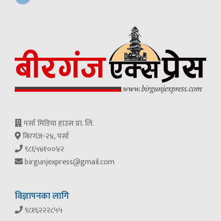
पर्सा मिडिया हाउस प्रा. लि.
बिरगंज-२४, पर्सा
९८६५४१००४२
birgunjexpress@gmail.com
विज्ञापनका लागि
९८१६२२२८५५