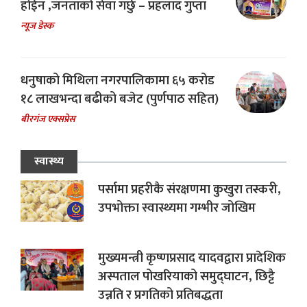
होईन ,जनताको सेवा गर्छु – प्रहलाद गुप्ता
न्यूज डेस्क
धनुषाको मिथिला नगरपालिकामा ६५ करोड
१८ लाखभन्दा बढीको बजेट (पुर्णपाठ सहित)
बीरगंज एक्सप्रेस
स्वास्थ्य
पर्सामा प्रहरीकै संरक्षणमा कुखुरा तस्करी,
उपभोक्ता स्वास्थ्यमा गम्भीर जोखिम
मुख्यमन्त्री कृष्णप्रसाद यादवद्वारा प्रादेशिक
अस्पताल पोखरियाको समुद्घाटन, छिट्टै
उन्नति र प्रगतिको प्रतिबद्धता