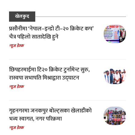
खेलकुद
प्रसौनीमा ‘नेपाल–इन्डो टी–२० क्रिकेट कप’
चैत्र पहिलो सातादेखि हुने
न्यूज डेस्क
छिपहरमाईमा टि२० क्रिकेट टुर्नामेन्ट सुरु,
रास्वपा सभापति मिश्राद्वारा उद्घाटन
न्यूज डेस्क
गृहनगरमा जनकपुर बोल्ट्सका खेलाडीको
भव्य स्वागत, नगर परिक्रमा
न्यूज डेस्क