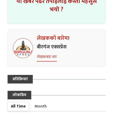
यो खबर पढेर तपाईलाई कस्तो महसुस
भयो ?
लेखकको बारेमा
बीरगंज एक्सप्रेस
लेखकबाट थप
प्रतिक्रिया!
लोकप्रिय
All Time
Month