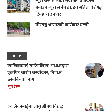
न्यूरो अस्पतालको सेवा थप प्रभाकारी
बनाउन न्यूरो सर्जन डा. झा सहित विशेषज्ञ
टिमद्वारा उपचार
वीरगञ्ज भन्सारको कारोबार घट्यो
समाज
कालिकामाई गाउँपालिका अध्यक्षद्वारा
कुटपिट आरोप अस्वीकार, निष्पक्ष
छानबिनको माग
न्यूज डेस्क
कालिकामाईमा लागू औषध विरुद्ध