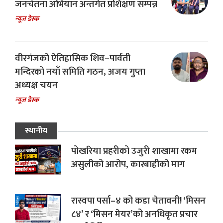
जनचेतना अभियान अन्तर्गत प्रशिक्षण सम्पन्न
न्यूज डेस्क
वीरगंजको ऐतिहासिक शिव–पार्वती
मन्दिरको नयाँ समिति गठन, अजय गुप्ता
अध्यक्ष चयन
न्यूज डेस्क
स्थानीय
पोखरिया प्रहरीको उजुरी शाखामा रकम
असुलीको आरोप, कारबाहीको माग
रास्वपा पर्सा–४ को कडा चेतावनी! ‘मिसन
८४’ र ‘मिसन मेयर’को अनधिकृत प्रचार