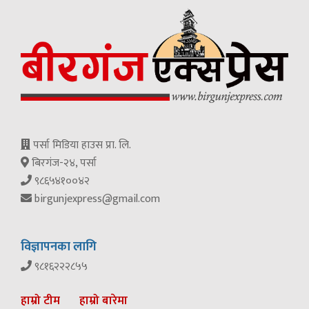
पर्सा मिडिया हाउस प्रा. लि.
बिरगंज-२४, पर्सा
९८६५४१००४२
birgunjexpress@gmail.com
विज्ञापनका लागि
९८१६२२२८५५
हाम्रो टीम
हाम्रो बारेमा