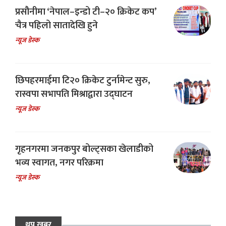
प्रसौनीमा ‘नेपाल–इन्डो टी–२० क्रिकेट कप’
चैत्र पहिलो सातादेखि हुने
न्यूज डेस्क
छिपहरमाईमा टि२० क्रिकेट टुर्नामेन्ट सुरु,
रास्वपा सभापति मिश्राद्वारा उद्घाटन
न्यूज डेस्क
गृहनगरमा जनकपुर बोल्ट्सका खेलाडीको
भव्य स्वागत, नगर परिक्रमा
न्यूज डेस्क
थप खबर