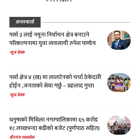
अन्तरवार्ता
पर्सा ३ लाई नमूना निर्वाचन क्षेत्र बनाउने
परिकल्पनामा युवा व्यवसायी रुपेश पाण्डेय
न्यूज डेस्क
पर्सा क्षेत्र ४ (ख) मा लालटेनको चर्चा ठेकेदारी
होईन ,जनताको सेवा गर्छु – प्रहलाद गुप्ता
न्यूज डेस्क
धनुषाको मिथिला नगरपालिकामा ६५ करोड
१८ लाखभन्दा बढीको बजेट (पुर्णपाठ सहित)
बीरगंज एक्सप्रेस