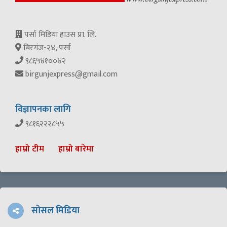
पर्सा मिडिया हाउस प्रा. लि.
बिरगंज-२४, पर्सा
९८६५४१००४२
birgunjexpress@gmail.com
विज्ञापनका लागि
९८१६२२२८५५
हाम्रो टीम
हाम्रो बारेमा
सोसल मिडिया