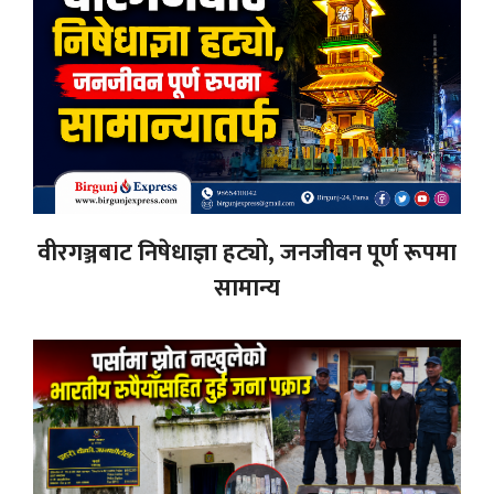
वीरगञ्जबाट निषेधाज्ञा हट्यो, जनजीवन पूर्ण रूपमा
सामान्य