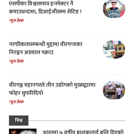
एसपीका विश्वासपात्र इन्स्पेक्टर नै
कमाउधन्दामा, डिआईजीसम्म सेटिङ !
न्यूज डेस्क
नागरिकतासम्बन्धी मुद्दामा वीरगन्जका
निरञ्जन अग्रवाल पक्राउ
न्यूज डेस्क
वीरगञ्ज महानगरले तीन उद्योगको मुख्यद्वारमा
फोहर थुपारिदियो
न्यूज डेस्क
विश्व
भारतमा ७ वर्षीय बालकलाई बलि दिएको