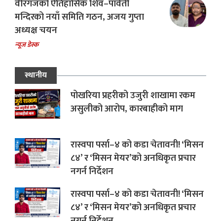
वीरगंजको ऐतिहासिक शिव–पार्वती
मन्दिरको नयाँ समिति गठन, अजय गुप्ता
अध्यक्ष चयन
न्यूज डेस्क
स्थानीय
पोखरिया प्रहरीको उजुरी शाखामा रकम
असुलीको आरोप, कारबाहीको माग
रास्वपा पर्सा–४ को कडा चेतावनी! ‘मिसन
८४’ र ‘मिसन मेयर’को अनधिकृत प्रचार
नगर्न निर्देशन
रास्वपा पर्सा–४ को कडा चेतावनी! ‘मिसन
८४’ र ‘मिसन मेयर’को अनधिकृत प्रचार
नगर्न निर्देशन