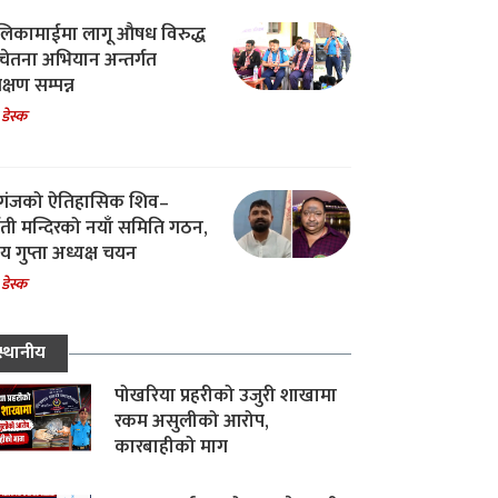
िकामाईमा लागू औषध विरुद्ध
ेतना अभियान अन्तर्गत
िक्षण सम्पन्न
 डेस्क
गंजको ऐतिहासिक शिव–
्वती मन्दिरको नयाँ समिति गठन,
 गुप्ता अध्यक्ष चयन
 डेस्क
स्थानीय
पोखरिया प्रहरीको उजुरी शाखामा
रकम असुलीको आरोप,
कारबाहीको माग