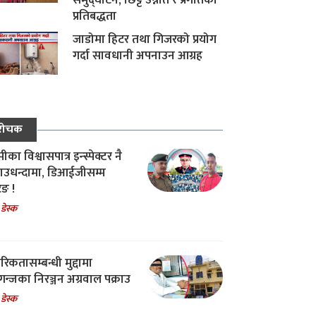
समुद्घाटन, छिट्टै उन्नति र प्रगतिको
प्रतिबद्धता
जाडोमा हिटर तथा गिजरको प्रयोग
गर्दा सावधानी अपनाउन आग्रह
रोचक
का विश्वासपात्र इन्स्पेक्टर नै
उधन्दामा, डिआईजीसम्म
िङ !
 डेस्क
रिकतासम्बन्धी मुद्दामा
गन्जका निरञ्जन अग्रवाल पक्राउ
 डेस्क