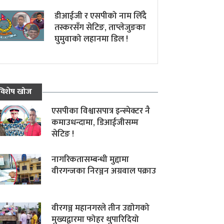
डीआईजी र एसपीको नाम लिँदै
तस्करसँग सेटिङ, ताप्लेजुङका
घुमुवाको लहानमा डिल !
विशेष खोज
एसपीका विश्वासपात्र इन्स्पेक्टर नै
कमाउधन्दामा, डिआईजीसम्म
सेटिङ !
नागरिकतासम्बन्धी मुद्दामा
वीरगन्जका निरञ्जन अग्रवाल पक्राउ
वीरगञ्ज महानगरले तीन उद्योगको
मुख्यद्वारमा फोहर थुपारिदियो