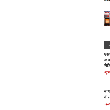
एसपी
कमा
सेट
न्यूज
नाग
वीर
न्यूज