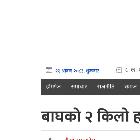
६ : १९ :
होमपेज
समाचार
राजनीति
समाज
बाघको २ किलो हड