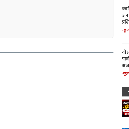
काल
जनच
प्रश
न्यूज
वीर
पार
अजय
न्यूज