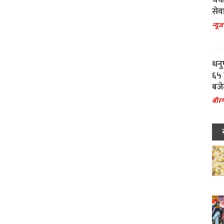
चर्
सेवा
न्यूज
धनु
६५ 
बजे
बीरग