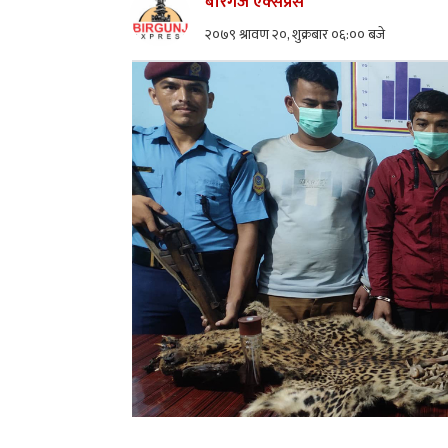
बीरगंज एक्सप्रेस
२०७९ श्रावण २०, शुक्रबार ०६:०० बजे