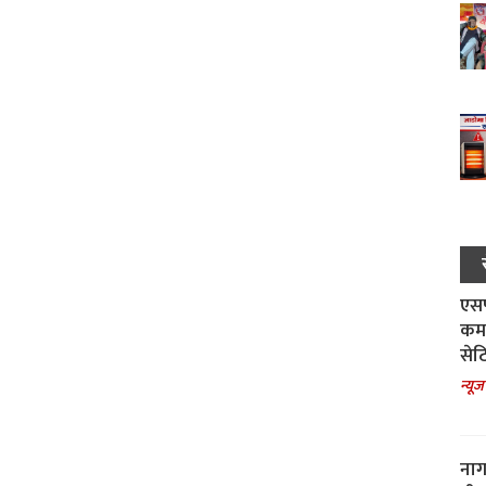
एसपी
कमा
सेट
न्यूज
नाग