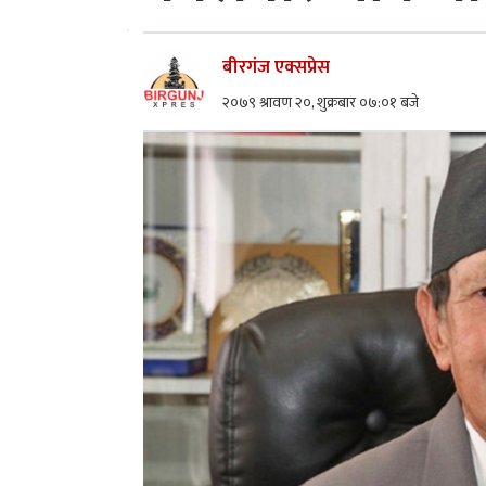
बीरगंज एक्सप्रेस
२०७९ श्रावण २०, शुक्रबार ०७:०१ बजे