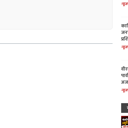
न्यूज
काल
जनच
प्रश
न्यूज
वीर
पार
अजय
न्यूज