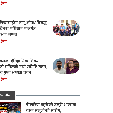
 डेस्क
िकामाईमा लागू औषध विरुद्ध
ेतना अभियान अन्तर्गत
िक्षण सम्पन्न
 डेस्क
गंजको ऐतिहासिक शिव–
्वती मन्दिरको नयाँ समिति गठन,
 गुप्ता अध्यक्ष चयन
 डेस्क
स्थानीय
पोखरिया प्रहरीको उजुरी शाखामा
रकम असुलीको आरोप,