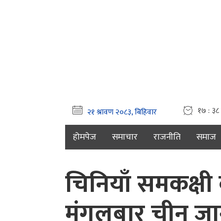
१७ : ३८
होमपेज
समाचार
राजनीति
समाज
चिनियाँ समकक्षी व
मंगलबार चीन जा