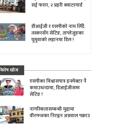
सई फरार, २ प्रहरी क्वाटरगार्ड
डीआईजी र एसपीको नाम लिँदै
तस्करसँग सेटिङ, ताप्लेजुङका
घुमुवाको लहानमा डिल !
विशेष खोज
एसपीका विश्वासपात्र इन्स्पेक्टर नै
कमाउधन्दामा, डिआईजीसम्म
सेटिङ !
नागरिकतासम्बन्धी मुद्दामा
वीरगन्जका निरञ्जन अग्रवाल पक्राउ