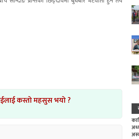
वाङबीच सान्दोङ प्रान्तको छिङ्दावमा बुधबार भेटवार्ता हुने तय
ाईलाई कस्तो महसुस भयो ?
काल
अध्
अस्