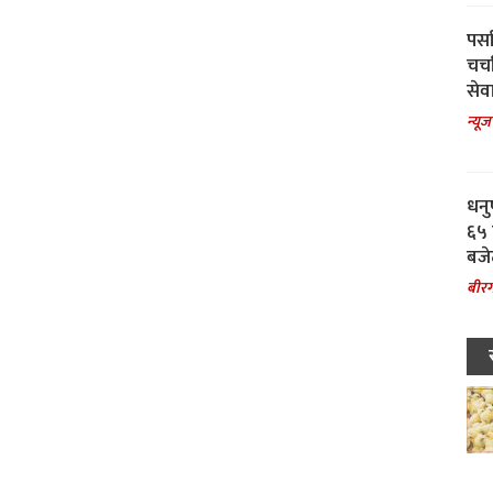
पर्स
चर्
सेवा
न्यूज
धनु
६५ 
बजे
बीरग