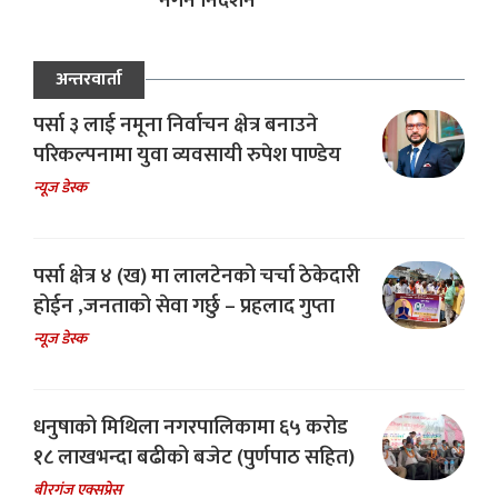
नगर्न निर्देशन
अन्तरवार्ता
पर्सा ३ लाई नमूना निर्वाचन क्षेत्र बनाउने
परिकल्पनामा युवा व्यवसायी रुपेश पाण्डेय
न्यूज डेस्क
पर्सा क्षेत्र ४ (ख) मा लालटेनको चर्चा ठेकेदारी
होईन ,जनताको सेवा गर्छु – प्रहलाद गुप्ता
न्यूज डेस्क
धनुषाको मिथिला नगरपालिकामा ६५ करोड
१८ लाखभन्दा बढीको बजेट (पुर्णपाठ सहित)
बीरगंज एक्सप्रेस