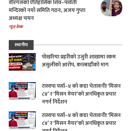
वीरगंजको ऐतिहासिक शिव–पार्वती
मन्दिरको नयाँ समिति गठन, अजय गुप्ता
अध्यक्ष चयन
न्यूज डेस्क
स्थानीय
पोखरिया प्रहरीको उजुरी शाखामा रकम
असुलीको आरोप, कारबाहीको माग
रास्वपा पर्सा–४ को कडा चेतावनी! ‘मिसन
८४’ र ‘मिसन मेयर’को अनधिकृत प्रचार
नगर्न निर्देशन
रास्वपा पर्सा–४ को कडा चेतावनी! ‘मिसन
८४’ र ‘मिसन मेयर’को अनधिकृत प्रचार