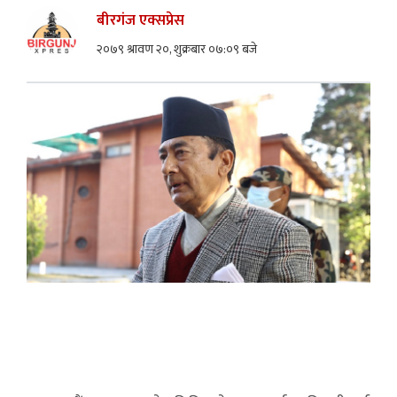
बीरगंज एक्सप्रेस
२०७९ श्रावण २०, शुक्रबार ०७:०९ बजे