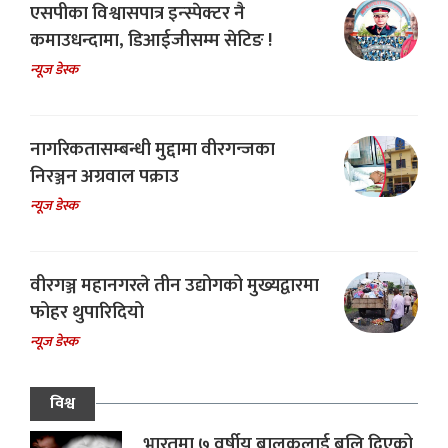
एसपीका विश्वासपात्र इन्स्पेक्टर नै
कमाउधन्दामा, डिआईजीसम्म सेटिङ !
न्यूज डेस्क
नागरिकतासम्बन्धी मुद्दामा वीरगन्जका
निरञ्जन अग्रवाल पक्राउ
न्यूज डेस्क
वीरगञ्ज महानगरले तीन उद्योगको मुख्यद्वारमा
फोहर थुपारिदियो
न्यूज डेस्क
विश्व
भारतमा ७ वर्षीय बालकलाई बलि दिएको