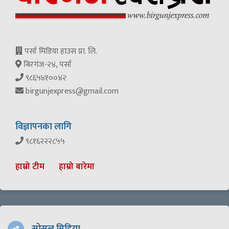
पर्सा मिडिया हाउस प्रा. लि.
बिरगंज-२४, पर्सा
९८६५४१००४२
birgunjexpress@gmail.com
विज्ञापनका लागि
९८१६२२२८५५
हाम्रो टीम
हाम्रो बारेमा