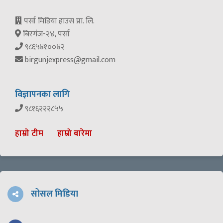
पर्सा मिडिया हाउस प्रा. लि.
बिरगंज-२४, पर्सा
९८६५४१००४२
birgunjexpress@gmail.com
विज्ञापनका लागि
९८१६२२२८५५
हाम्रो टीम
हाम्रो बारेमा
सोसल मिडिया