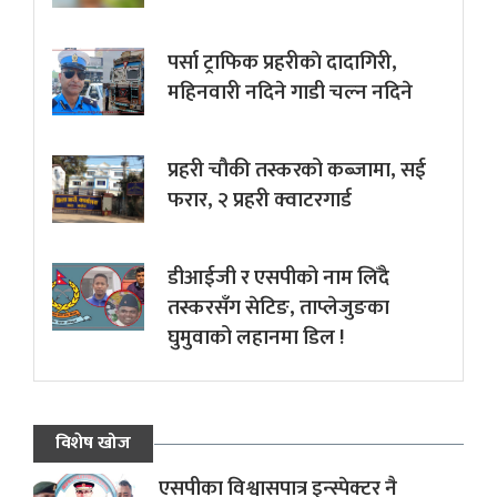
पर्सा ट्राफिक प्रहरीकाे दादागिरी,
महिनवारी नदिने गाडी चल्न नदिने
प्रहरी चौकी तस्करको कब्जामा, सई
फरार, २ प्रहरी क्वाटरगार्ड
डीआईजी र एसपीको नाम लिँदै
तस्करसँग सेटिङ, ताप्लेजुङका
घुमुवाको लहानमा डिल !
विशेष खोज
एसपीका विश्वासपात्र इन्स्पेक्टर नै