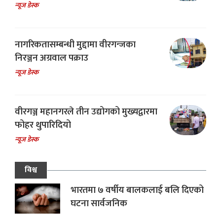
न्यूज डेस्क
नागरिकतासम्बन्धी मुद्दामा वीरगन्जका
निरञ्जन अग्रवाल पक्राउ
न्यूज डेस्क
वीरगञ्ज महानगरले तीन उद्योगको मुख्यद्वारमा
फोहर थुपारिदियो
न्यूज डेस्क
विश्व
भारतमा ७ वर्षीय बालकलाई बलि दिएको
घटना सार्वजनिक