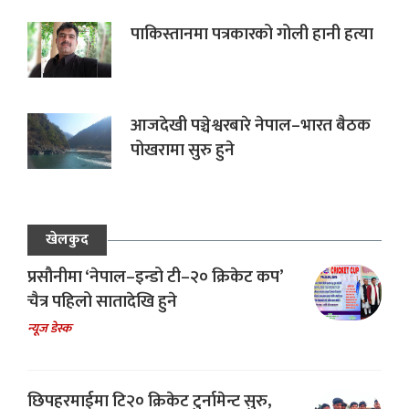
पाकिस्तानमा पत्रकारको गोली हानी हत्या
आजदेखी पञ्चेश्वरबारे नेपाल–भारत बैठक
पोखरामा सुरु हुने
खेलकुद
प्रसौनीमा ‘नेपाल–इन्डो टी–२० क्रिकेट कप’
चैत्र पहिलो सातादेखि हुने
न्यूज डेस्क
छिपहरमाईमा टि२० क्रिकेट टुर्नामेन्ट सुरु,