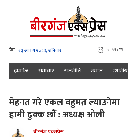
५ : ५२ : २०
होमपेज
समाचार
राजनीति
समाज
स्थानीय
मेहनत गरे एकल बहुमत ल्याउनेमा
हामी ढुक्क छौं : अध्यक्ष ओली
बीरगंज एक्सप्रेस