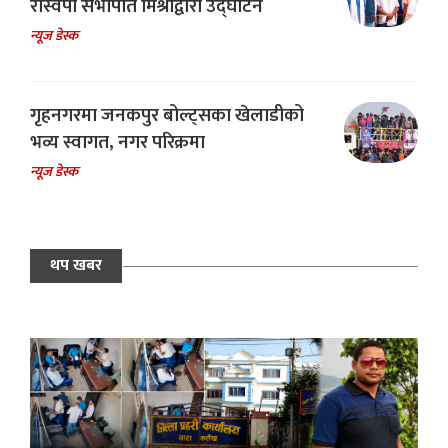
रास्वपा सभापति मिश्राद्वारा उद्घाटन
न्यूज डेस्क
गृहनगरमा जनकपुर बोल्ट्सका खेलाडीको
भव्य स्वागत, नगर परिक्रमा
न्यूज डेस्क
थप खबर