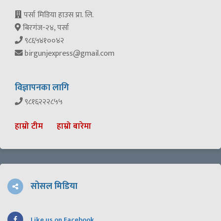
पर्सा मिडिया हाउस प्रा. लि.
बिरगंज-२४, पर्सा
९८६५४१००४२
birgunjexpress@gmail.com
विज्ञापनका लागि
९८१६२२२८५५
हाम्रो टीम
हाम्रो बारेमा
सोसल मिडिया
Like us on Facebook