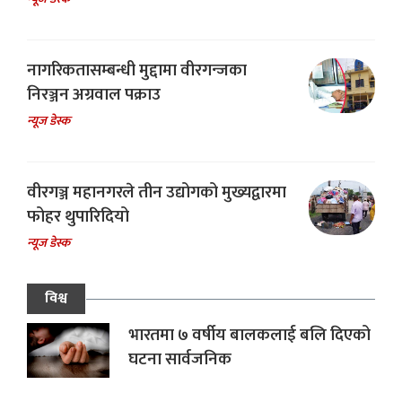
नागरिकतासम्बन्धी मुद्दामा वीरगन्जका
निरञ्जन अग्रवाल पक्राउ
न्यूज डेस्क
वीरगञ्ज महानगरले तीन उद्योगको मुख्यद्वारमा
फोहर थुपारिदियो
न्यूज डेस्क
विश्व
भारतमा ७ वर्षीय बालकलाई बलि दिएको
घटना सार्वजनिक