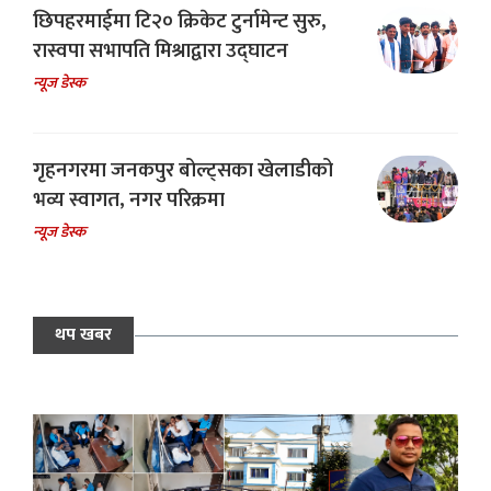
छिपहरमाईमा टि२० क्रिकेट टुर्नामेन्ट सुरु,
रास्वपा सभापति मिश्राद्वारा उद्घाटन
न्यूज डेस्क
गृहनगरमा जनकपुर बोल्ट्सका खेलाडीको
भव्य स्वागत, नगर परिक्रमा
न्यूज डेस्क
थप खबर