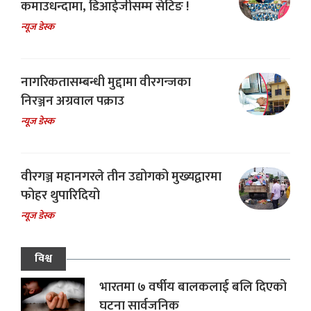
कमाउधन्दामा, डिआईजीसम्म सेटिङ !
न्यूज डेस्क
नागरिकतासम्बन्धी मुद्दामा वीरगन्जका
निरञ्जन अग्रवाल पक्राउ
न्यूज डेस्क
वीरगञ्ज महानगरले तीन उद्योगको मुख्यद्वारमा
फोहर थुपारिदियो
न्यूज डेस्क
विश्व
भारतमा ७ वर्षीय बालकलाई बलि दिएको
घटना सार्वजनिक