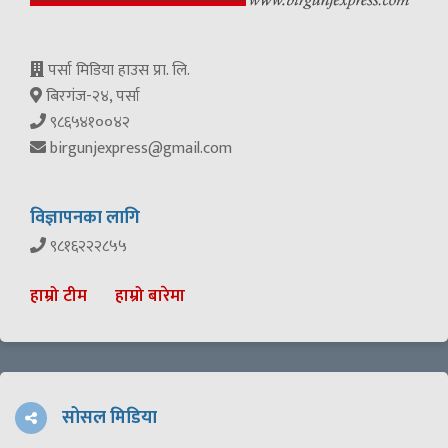
पर्सा मिडिया हाउस प्रा. लि.
बिरगंज-२४, पर्सा
९८६५४१००४२
birgunjexpress@gmail.com
विज्ञापनका लागि
९८१६२२२८५५
हाम्रो टीम
हाम्रो बारेमा
सोसल मिडिया