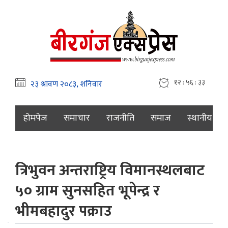
१२ : ५६ : ३४
होमपेज
समाचार
राजनीति
समाज
स्थानीय
त्रिभुवन अन्तराष्ट्रिय विमानस्थलबाट
५० ग्राम सुनसहित भूपेन्द्र र
भीमबहादुर पक्राउ