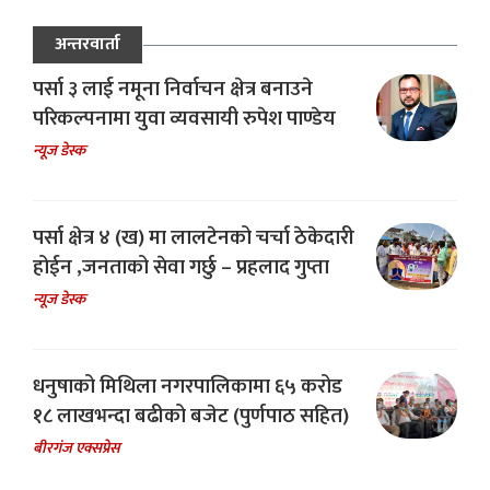
अन्तरवार्ता
पर्सा ३ लाई नमूना निर्वाचन क्षेत्र बनाउने
परिकल्पनामा युवा व्यवसायी रुपेश पाण्डेय
न्यूज डेस्क
पर्सा क्षेत्र ४ (ख) मा लालटेनको चर्चा ठेकेदारी
होईन ,जनताको सेवा गर्छु – प्रहलाद गुप्ता
न्यूज डेस्क
धनुषाको मिथिला नगरपालिकामा ६५ करोड
१८ लाखभन्दा बढीको बजेट (पुर्णपाठ सहित)
बीरगंज एक्सप्रेस