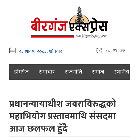
१६ : ०९ : ३८
होमपेज
समाचार
राजनीति
समाज
स्थानीय
प्रधानन्यायाधीश जबराविरुद्धको
महाभियोग प्रस्तावमाथि संसदमा
आज छलफल हुँदै