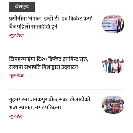
खेलकुद
प्रसौनीमा ‘नेपाल–इन्डो टी–२० क्रिकेट कप’
चैत्र पहिलो सातादेखि हुने
न्यूज डेस्क
छिपहरमाईमा टि२० क्रिकेट टुर्नामेन्ट सुरु,
रास्वपा सभापति मिश्राद्वारा उद्घाटन
न्यूज डेस्क
गृहनगरमा जनकपुर बोल्ट्सका खेलाडीको
भव्य स्वागत, नगर परिक्रमा
न्यूज डेस्क