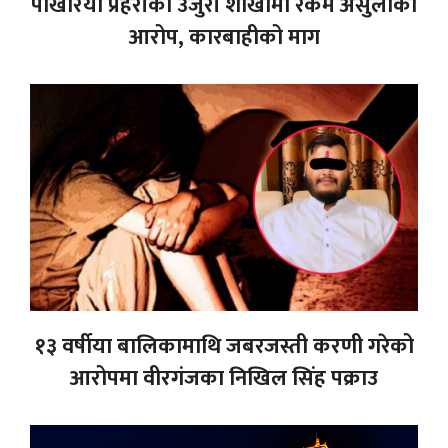
पोखरिया प्रहरीको उजुरी शाखामा रकम असुलीको
आरोप, कारबाहीको माग
१३ वर्षीया बालिकामाथि जबरजस्ती करणी गरेको
आरोपमा वीरगंजका निखिल सिंह पक्राउ