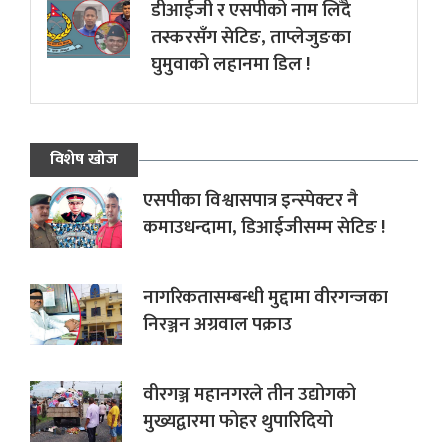
डीआईजी र एसपीको नाम लिँदै
तस्करसँग सेटिङ, ताप्लेजुङका
घुमुवाको लहानमा डिल !
विशेष खोज
एसपीका विश्वासपात्र इन्स्पेक्टर नै
कमाउधन्दामा, डिआईजीसम्म सेटिङ !
नागरिकतासम्बन्धी मुद्दामा वीरगन्जका
निरञ्जन अग्रवाल पक्राउ
वीरगञ्ज महानगरले तीन उद्योगको
मुख्यद्वारमा फोहर थुपारिदियो