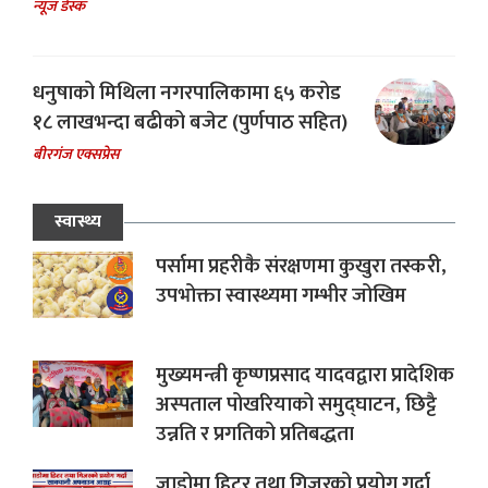
न्यूज डेस्क
धनुषाको मिथिला नगरपालिकामा ६५ करोड
१८ लाखभन्दा बढीको बजेट (पुर्णपाठ सहित)
बीरगंज एक्सप्रेस
स्वास्थ्य
पर्सामा प्रहरीकै संरक्षणमा कुखुरा तस्करी,
उपभोक्ता स्वास्थ्यमा गम्भीर जोखिम
मुख्यमन्त्री कृष्णप्रसाद यादवद्वारा प्रादेशिक
अस्पताल पोखरियाको समुद्घाटन, छिट्टै
उन्नति र प्रगतिको प्रतिबद्धता
जाडोमा हिटर तथा गिजरको प्रयोग गर्दा