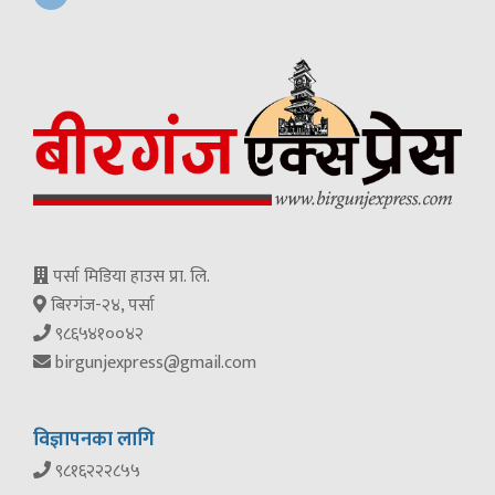
पर्सा मिडिया हाउस प्रा. लि.
बिरगंज-२४, पर्सा
९८६५४१००४२
birgunjexpress@gmail.com
विज्ञापनका लागि
९८१६२२२८५५