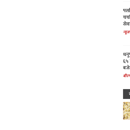
पर्स
चर्
सेवा
न्यूज
धनु
६५ 
बजे
बीरग