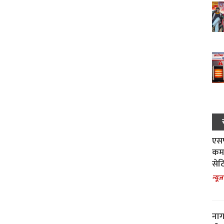
एसपी
कमा
सेट
न्यूज
नाग