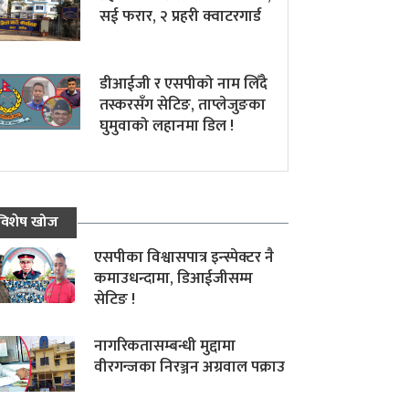
सई फरार, २ प्रहरी क्वाटरगार्ड
डीआईजी र एसपीको नाम लिँदै
तस्करसँग सेटिङ, ताप्लेजुङका
घुमुवाको लहानमा डिल !
विशेष खोज
एसपीका विश्वासपात्र इन्स्पेक्टर नै
कमाउधन्दामा, डिआईजीसम्म
सेटिङ !
नागरिकतासम्बन्धी मुद्दामा
वीरगन्जका निरञ्जन अग्रवाल पक्राउ