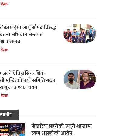
 डेस्क
िकामाईमा लागू औषध विरुद्ध
ेतना अभियान अन्तर्गत
िक्षण सम्पन्न
 डेस्क
गंजको ऐतिहासिक शिव–
्वती मन्दिरको नयाँ समिति गठन,
 गुप्ता अध्यक्ष चयन
 डेस्क
स्थानीय
पोखरिया प्रहरीको उजुरी शाखामा
रकम असुलीको आरोप,