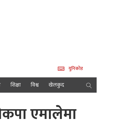
युनिकोड
य
शिक्षा
विश्व
खेलकुद
 नेकपा एमालेमा