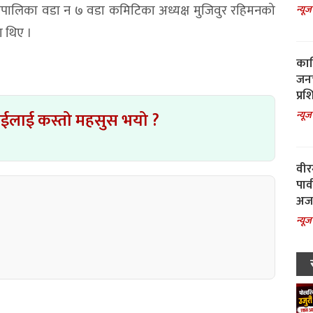
उपालिका वडा न ७ वडा कमिटिका अध्यक्ष मुजिवुर रहिमनको
न्यूज
ा थिए ।
काल
जनच
प्रश
न्यूज
ाईलाई कस्तो महसुस भयो ?
वीर
पार
अजय
न्यूज