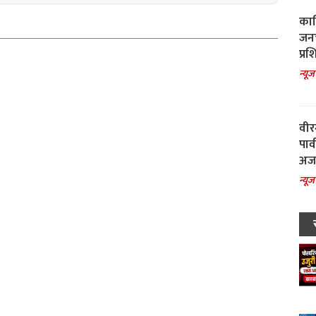
काल
जनच
प्रश
न्यूज
वीर
पार
अजय
न्यूज