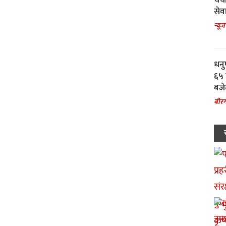
चर्
सेवा
न्यूज
धनु
६५ 
बजे
बीरग