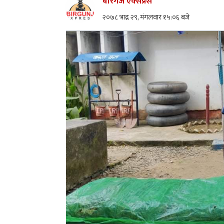
बीरगंज एक्सप्रेस
२०७८ भाद्र २९, मंगलवार १५:०६ बजे