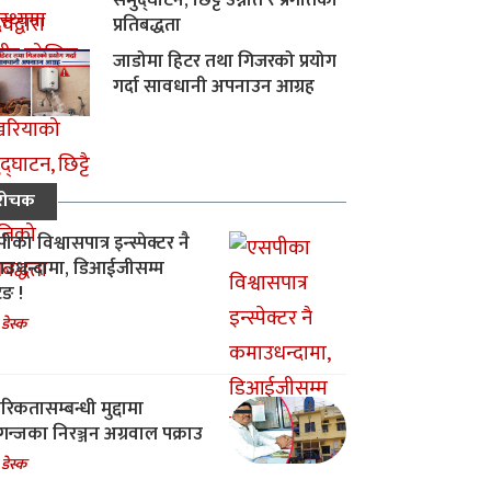
समुद्घाटन, छिट्टै उन्नति र प्रगतिको
प्रतिबद्धता
जाडोमा हिटर तथा गिजरको प्रयोग
गर्दा सावधानी अपनाउन आग्रह
रोचक
का विश्वासपात्र इन्स्पेक्टर नै
उधन्दामा, डिआईजीसम्म
िङ !
 डेस्क
रिकतासम्बन्धी मुद्दामा
गन्जका निरञ्जन अग्रवाल पक्राउ
 डेस्क