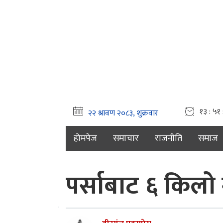
१३ : ५१ 
होमपेज
समाचार
राजनीति
समाज
पर्साबाट ६ किलो 