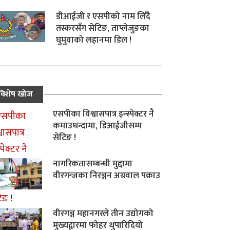
डीआईजी र एसपीको नाम लिँदै
तस्करसँग सेटिङ, ताप्लेजुङका
घुमुवाको लहानमा डिल !
विशेष खोज
एसपीका विश्वासपात्र इन्स्पेक्टर नै
कमाउधन्दामा, डिआईजीसम्म
सेटिङ !
नागरिकतासम्बन्धी मुद्दामा
वीरगन्जका निरञ्जन अग्रवाल पक्राउ
वीरगञ्ज महानगरले तीन उद्योगको
मुख्यद्वारमा फोहर थुपारिदियो