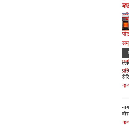
एसपी
कमा
सेट
न्यूज
नाग
वीर
न्यूज