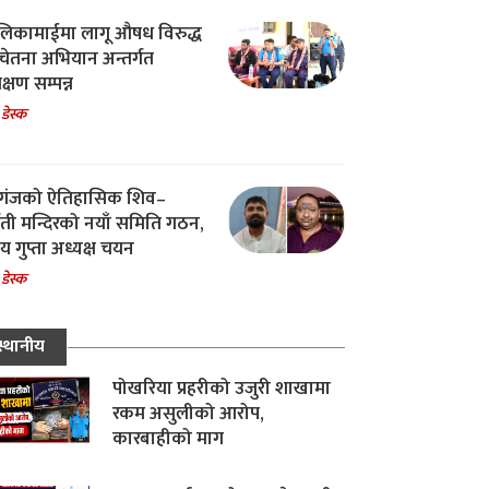
िकामाईमा लागू औषध विरुद्ध
ेतना अभियान अन्तर्गत
िक्षण सम्पन्न
 डेस्क
गंजको ऐतिहासिक शिव–
्वती मन्दिरको नयाँ समिति गठन,
 गुप्ता अध्यक्ष चयन
 डेस्क
स्थानीय
पोखरिया प्रहरीको उजुरी शाखामा
रकम असुलीको आरोप,
कारबाहीको माग