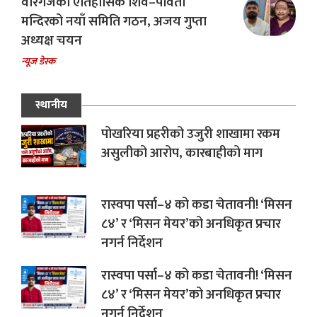
वीरगंजको ऐतिहासिक शिव–पार्वती
मन्दिरको नयाँ समिति गठन, अजय गुप्ता
अध्यक्ष चयन
न्यूज डेस्क
स्थानीय
पोखरिया प्रहरीको उजुरी शाखामा रकम
असुलीको आरोप, कारबाहीको माग
रास्वपा पर्सा–४ को कडा चेतावनी! ‘मिसन
८४’ र ‘मिसन मेयर’को अनधिकृत प्रचार
नगर्न निर्देशन
रास्वपा पर्सा–४ को कडा चेतावनी! ‘मिसन
८४’ र ‘मिसन मेयर’को अनधिकृत प्रचार
नगर्न निर्देशन