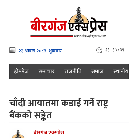
१३ : ३५ : ४०
होमपेज
समाचार
राजनीति
समाज
स्थानीय
चाँदी आयातमा कडाई गर्ने राष्ट्र
बैंकको सङ्केत
बीरगंज एक्सप्रेस