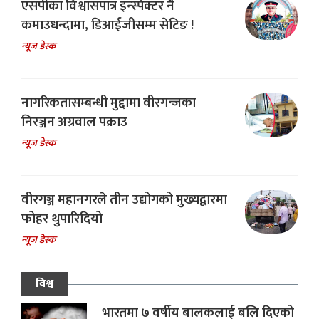
एसपीका विश्वासपात्र इन्स्पेक्टर नै
कमाउधन्दामा, डिआईजीसम्म सेटिङ !
न्यूज डेस्क
नागरिकतासम्बन्धी मुद्दामा वीरगन्जका
निरञ्जन अग्रवाल पक्राउ
न्यूज डेस्क
वीरगञ्ज महानगरले तीन उद्योगको मुख्यद्वारमा
फोहर थुपारिदियो
न्यूज डेस्क
विश्व
भारतमा ७ वर्षीय बालकलाई बलि दिएको