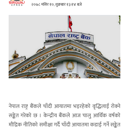
२०७८ मंसिर १०, शुक्रबार १३:१४ बजे
नेपाल राष्ट्र बैंकले चाँदी आयातमा भइरहेको वृद्धिलाई रोक्ने
सङ्केत गरेको छ । केन्द्रीय बैंकले आज चालु आर्थिक वर्षको
मौद्रिक नीतिको समीक्षा गर्दै चाँदी आयातमा कडाई गर्ने सङ्केत