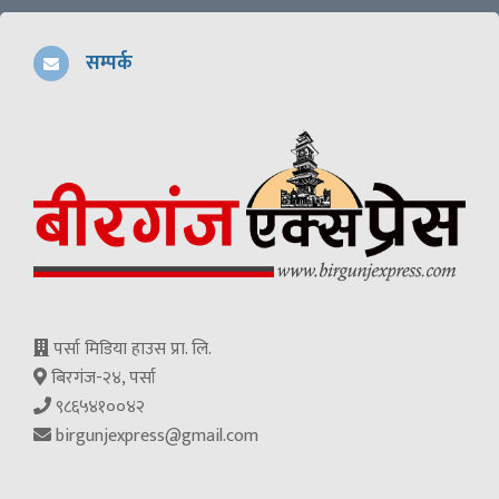
सम्पर्क
पर्सा मिडिया हाउस प्रा. लि.
बिरगंज-२४, पर्सा
९८६५४१००४२
birgunjexpress@gmail.com