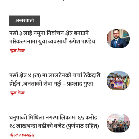
अन्तरवार्ता
पर्सा ३ लाई नमूना निर्वाचन क्षेत्र बनाउने
परिकल्पनामा युवा व्यवसायी रुपेश पाण्डेय
न्यूज डेस्क
पर्सा क्षेत्र ४ (ख) मा लालटेनको चर्चा ठेकेदारी
होईन ,जनताको सेवा गर्छु – प्रहलाद गुप्ता
न्यूज डेस्क
धनुषाको मिथिला नगरपालिकामा ६५ करोड
१८ लाखभन्दा बढीको बजेट (पुर्णपाठ सहित)
बीरगंज एक्सप्रेस