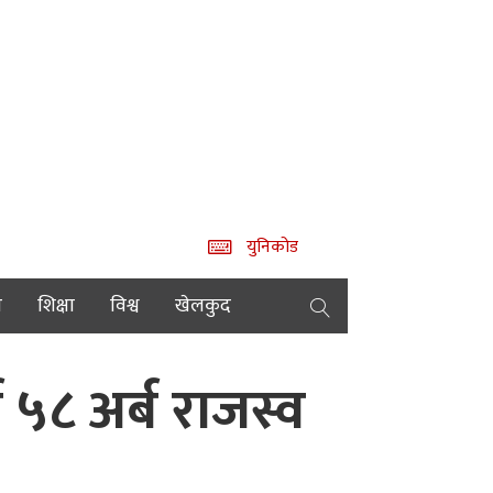
युनिकोड
य
शिक्षा
विश्व
खेलकुद
 ५८ अर्ब राजस्व