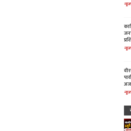
न्यूज
काल
जनच
प्रश
न्यूज
वीर
पार
अजय
न्यूज