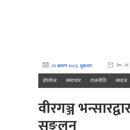
२० : २८ 
होमपेज
समाचार
राजनीति
समाज
वीरगञ्ज भन्सारद्
सङ्कलन