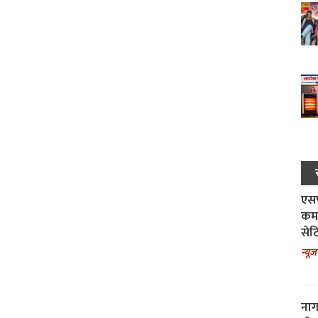
एसपी
कमा
सेट
न्यूज
नाग