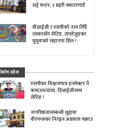
सई फरार, २ प्रहरी क्वाटरगार्ड
डीआईजी र एसपीको नाम लिँदै
तस्करसँग सेटिङ, ताप्लेजुङका
घुमुवाको लहानमा डिल !
विशेष खोज
एसपीका विश्वासपात्र इन्स्पेक्टर नै
कमाउधन्दामा, डिआईजीसम्म
सेटिङ !
नागरिकतासम्बन्धी मुद्दामा
वीरगन्जका निरञ्जन अग्रवाल पक्राउ