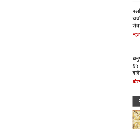
पर्स
चर्
सेवा
न्यूज
धनु
६५ 
बजे
बीरग