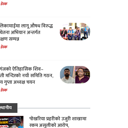
 डेस्क
िकामाईमा लागू औषध विरुद्ध
ेतना अभियान अन्तर्गत
िक्षण सम्पन्न
 डेस्क
गंजको ऐतिहासिक शिव–
्वती मन्दिरको नयाँ समिति गठन,
 गुप्ता अध्यक्ष चयन
 डेस्क
स्थानीय
पोखरिया प्रहरीको उजुरी शाखामा
रकम असुलीको आरोप,