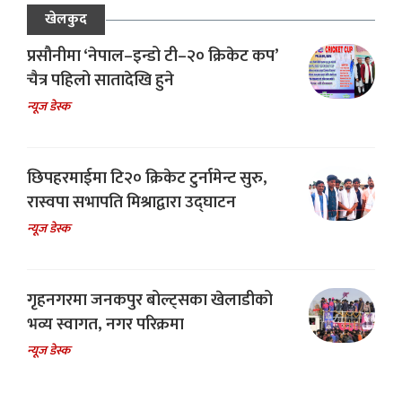
खेलकुद
प्रसौनीमा ‘नेपाल–इन्डो टी–२० क्रिकेट कप’
चैत्र पहिलो सातादेखि हुने
न्यूज डेस्क
छिपहरमाईमा टि२० क्रिकेट टुर्नामेन्ट सुरु,
रास्वपा सभापति मिश्राद्वारा उद्घाटन
न्यूज डेस्क
गृहनगरमा जनकपुर बोल्ट्सका खेलाडीको
भव्य स्वागत, नगर परिक्रमा
न्यूज डेस्क