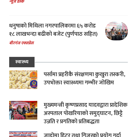
न्यूज डेस्क
धनुषाको मिथिला नगरपालिकामा ६५ करोड
१८ लाखभन्दा बढीको बजेट (पुर्णपाठ सहित)
बीरगंज एक्सप्रेस
स्वास्थ्य
पर्सामा प्रहरीकै संरक्षणमा कुखुरा तस्करी,
उपभोक्ता स्वास्थ्यमा गम्भीर जोखिम
मुख्यमन्त्री कृष्णप्रसाद यादवद्वारा प्रादेशिक
अस्पताल पोखरियाको समुद्घाटन, छिट्टै
उन्नति र प्रगतिको प्रतिबद्धता
जाडोमा हिटर तथा गिजरको प्रयोग गर्दा