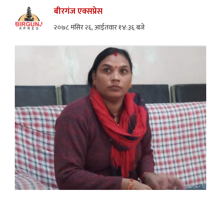
बीरगंज एक्सप्रेस
२०७८ मंसिर २६, आईतवार १४:३६ बजे