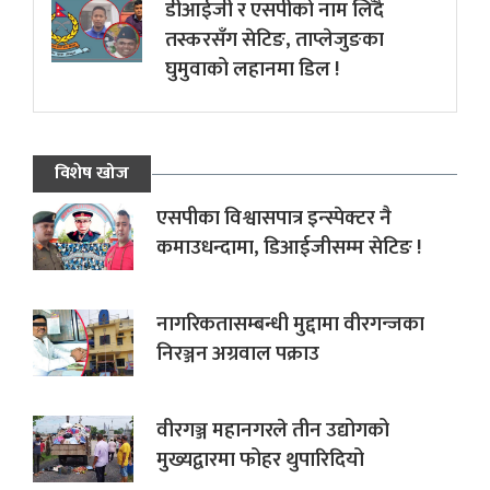
डीआईजी र एसपीको नाम लिँदै
तस्करसँग सेटिङ, ताप्लेजुङका
घुमुवाको लहानमा डिल !
विशेष खोज
एसपीका विश्वासपात्र इन्स्पेक्टर नै
कमाउधन्दामा, डिआईजीसम्म सेटिङ !
नागरिकतासम्बन्धी मुद्दामा वीरगन्जका
निरञ्जन अग्रवाल पक्राउ
वीरगञ्ज महानगरले तीन उद्योगको
मुख्यद्वारमा फोहर थुपारिदियो