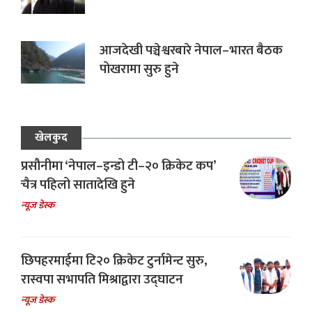
आजदेखी पञ्चेश्वरबारे नेपाल–भारत बैठक
पोखरामा सुरु हुने
खेलकुद
प्रसौनीमा ‘नेपाल–इन्डो टी–२० क्रिकेट कप’
चैत्र पहिलो सातादेखि हुने
न्यूज डेस्क
छिपहरमाईमा टि२० क्रिकेट टुर्नामेन्ट सुरु,
रास्वपा सभापति मिश्राद्वारा उद्घाटन
न्यूज डेस्क