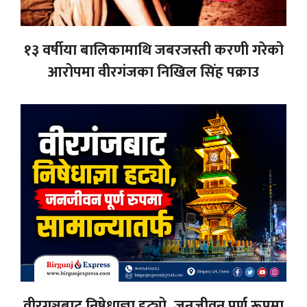
१३ वर्षीया बालिकामाथि जबरजस्ती करणी गरेको
आरोपमा वीरगंजका निखिल सिंह पक्राउ
वीरगञ्जबाट निषेधाज्ञा हट्यो, जनजीवन पूर्ण रूपमा