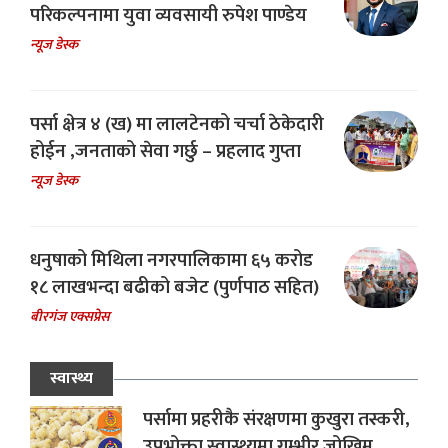
परिकल्पनामा युवा व्यवसायी रुपेश पाण्डेय
न्यूज डेस्क
पर्सा क्षेत्र ४ (ख) मा लालटेनको चर्चा ठेकेदारी
होईन ,जनताको सेवा गर्छु – प्रहलाद गुप्ता
न्यूज डेस्क
धनुषाको मिथिला नगरपालिकामा ६५ करोड
१८ लाखभन्दा बढीको बजेट (पुर्णपाठ सहित)
बीरगंज एक्सप्रेस
स्वास्थ्य
पर्सामा प्रहरीकै संरक्षणमा कुखुरा तस्करी,
उपभोक्ता स्वास्थ्यमा गम्भीर जोखिम