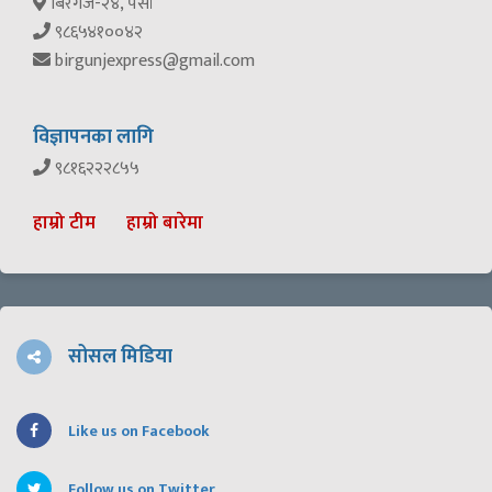
बिरगंज-२४, पर्सा
९८६५४१००४२
birgunjexpress@gmail.com
विज्ञापनका लागि
९८१६२२२८५५
हाम्रो टीम
हाम्रो बारेमा
सोसल मिडिया
Like us on Facebook
Follow us on Twitter