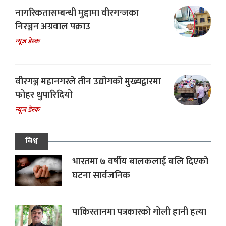
नागरिकतासम्बन्धी मुद्दामा वीरगन्जका
निरञ्जन अग्रवाल पक्राउ
न्यूज डेस्क
वीरगञ्ज महानगरले तीन उद्योगको मुख्यद्वारमा
फोहर थुपारिदियो
न्यूज डेस्क
विश्व
भारतमा ७ वर्षीय बालकलाई बलि दिएको
घटना सार्वजनिक
पाकिस्तानमा पत्रकारको गोली हानी हत्या