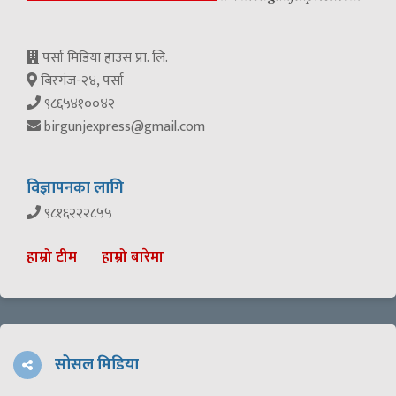
पर्सा मिडिया हाउस प्रा. लि.
बिरगंज-२४, पर्सा
९८६५४१००४२
birgunjexpress@gmail.com
विज्ञापनका लागि
९८१६२२२८५५
हाम्रो टीम
हाम्रो बारेमा
सोसल मिडिया