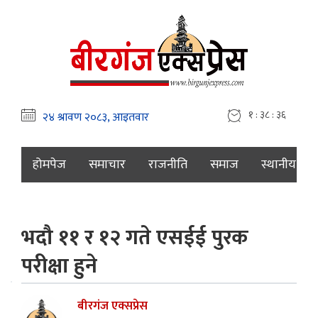
१ : ३८ : ३७
होमपेज
समाचार
राजनीति
समाज
स्थानीय
भदौ ११ र १२ गते एसईई पुरक
परीक्षा हुने
बीरगंज एक्सप्रेस