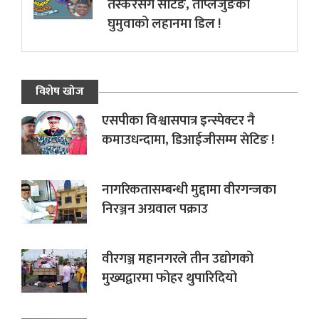
तस्करसँग सेटिङ, ताप्लेजुङका
घुमुवाको लहानमा डिल !
विशेष खोज
एसपीका विश्वासपात्र इन्स्पेक्टर नै
कमाउधन्दामा, डिआईजीसम्म सेटिङ !
नागरिकतासम्बन्धी मुद्दामा वीरगन्जका
निरञ्जन अग्रवाल पक्राउ
वीरगञ्ज महानगरले तीन उद्योगको
मुख्यद्वारमा फोहर थुपारिदियो