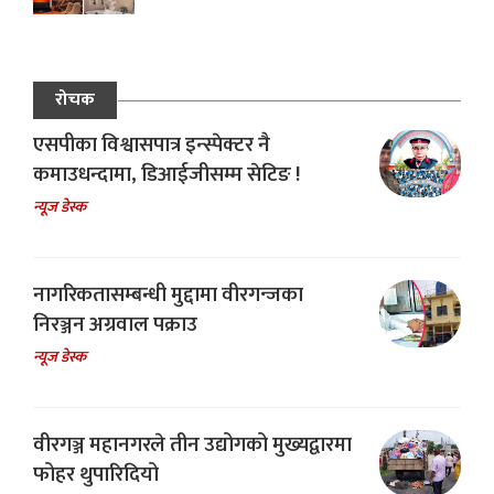
रोचक
एसपीका विश्वासपात्र इन्स्पेक्टर नै
कमाउधन्दामा, डिआईजीसम्म सेटिङ !
न्यूज डेस्क
नागरिकतासम्बन्धी मुद्दामा वीरगन्जका
निरञ्जन अग्रवाल पक्राउ
न्यूज डेस्क
वीरगञ्ज महानगरले तीन उद्योगको मुख्यद्वारमा
फोहर थुपारिदियो