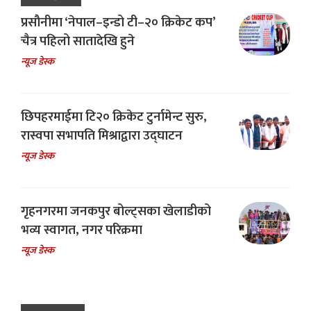
प्रसौनीमा ‘नेपाल–इन्डो टी–२० क्रिकेट कप’
चैत्र पहिलो सातादेखि हुने
न्यूज डेस्क
छिपहरमाईमा टि२० क्रिकेट टुर्नामेन्ट सुरु,
रास्वपा सभापति मिश्राद्वारा उद्घाटन
न्यूज डेस्क
गृहनगरमा जनकपुर बोल्ट्सका खेलाडीको
भव्य स्वागत, नगर परिक्रमा
न्यूज डेस्क