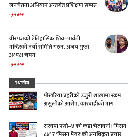
जनचेतना अभियान अन्तर्गत प्रशिक्षण सम्पन्न
न्यूज डेस्क
वीरगंजको ऐतिहासिक शिव–पार्वती
मन्दिरको नयाँ समिति गठन, अजय गुप्ता
अध्यक्ष चयन
न्यूज डेस्क
स्थानीय
पोखरिया प्रहरीको उजुरी शाखामा रकम
असुलीको आरोप, कारबाहीको माग
रास्वपा पर्सा–४ को कडा चेतावनी! ‘मिसन
८४’ र ‘मिसन मेयर’को अनधिकृत प्रचार