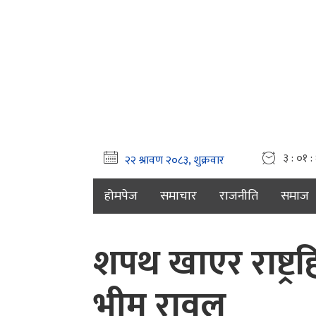
३ : ०१ :
होमपेज
समाचार
राजनीति
समाज
शपथ खाएर राष्ट्र
भीम रावल