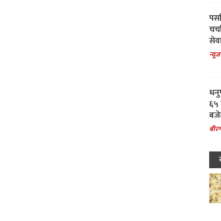
पर्स
चर्
सेवा
न्यूज
धनु
६५ 
बजे
बीरग