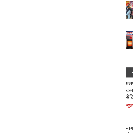
एसपी
कमा
सेट
न्यूज
नाग