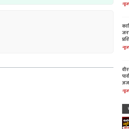
न्यूज
काल
जनच
प्रश
न्यूज
वीर
पार
अजय
न्यूज