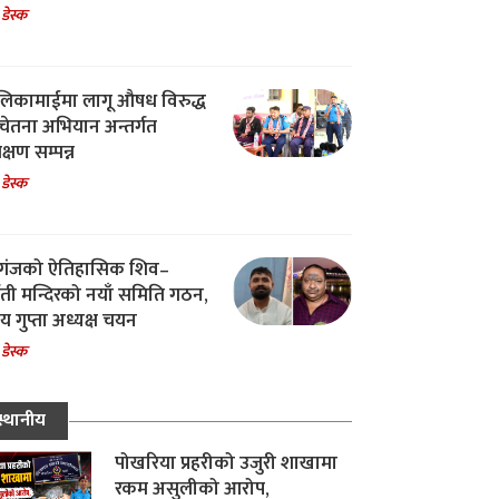
 डेस्क
िकामाईमा लागू औषध विरुद्ध
ेतना अभियान अन्तर्गत
िक्षण सम्पन्न
 डेस्क
गंजको ऐतिहासिक शिव–
्वती मन्दिरको नयाँ समिति गठन,
 गुप्ता अध्यक्ष चयन
 डेस्क
स्थानीय
पोखरिया प्रहरीको उजुरी शाखामा
रकम असुलीको आरोप,