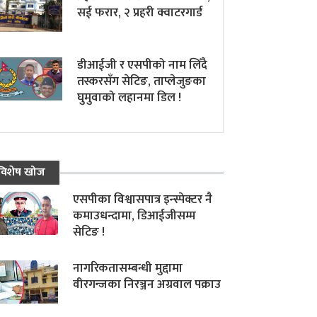
सई फरार, २ प्रहरी क्वाटरगार्ड
डीआईजी र एसपीको नाम लिँदै
तस्करसँग सेटिङ, ताप्लेजुङका
घुमुवाको लहानमा डिल !
विशेष खोज
एसपीका विश्वासपात्र इन्स्पेक्टर नै
कमाउधन्दामा, डिआईजीसम्म
सेटिङ !
नागरिकतासम्बन्धी मुद्दामा
वीरगन्जका निरञ्जन अग्रवाल पक्राउ