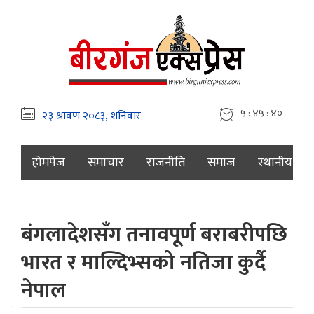
५ : ४५ : ४१
होमपेज
समाचार
राजनीति
समाज
स्थानीय
बंगलादेशसँग तनावपूर्ण बराबरीपछि
भारत र माल्दिभ्सको नतिजा कुर्दै
नेपाल