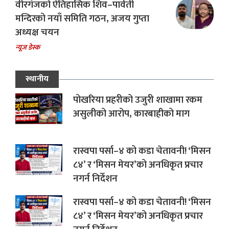
वीरगंजको ऐतिहासिक शिव–पार्वती
मन्दिरको नयाँ समिति गठन, अजय गुप्ता
अध्यक्ष चयन
न्यूज डेस्क
स्थानीय
पोखरिया प्रहरीको उजुरी शाखामा रकम
असुलीको आरोप, कारबाहीको माग
रास्वपा पर्सा–४ को कडा चेतावनी! ‘मिसन
८४’ र ‘मिसन मेयर’को अनधिकृत प्रचार
नगर्न निर्देशन
रास्वपा पर्सा–४ को कडा चेतावनी! ‘मिसन
८४’ र ‘मिसन मेयर’को अनधिकृत प्रचार