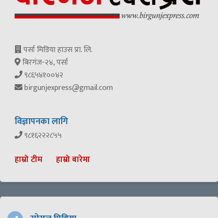
पर्सा मिडिया हाउस प्रा. लि.
बिरगंज-२४, पर्सा
९८६५४१००४२
birgunjexpress@gmail.com
विज्ञापनका लागि
९८१६२२२८५५
हाम्रो टीम
हाम्रो बारेमा