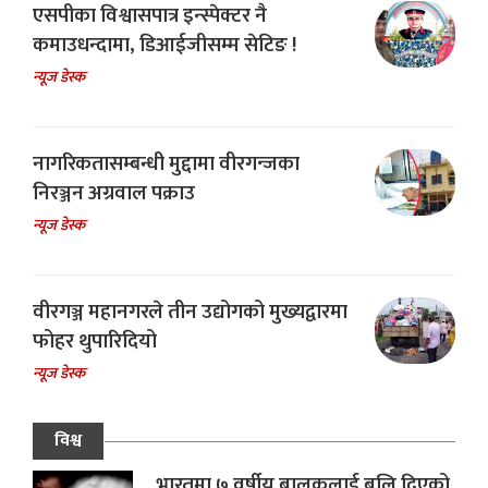
एसपीका विश्वासपात्र इन्स्पेक्टर नै
कमाउधन्दामा, डिआईजीसम्म सेटिङ !
न्यूज डेस्क
नागरिकतासम्बन्धी मुद्दामा वीरगन्जका
निरञ्जन अग्रवाल पक्राउ
न्यूज डेस्क
वीरगञ्ज महानगरले तीन उद्योगको मुख्यद्वारमा
फोहर थुपारिदियो
न्यूज डेस्क
विश्व
भारतमा ७ वर्षीय बालकलाई बलि दिएको