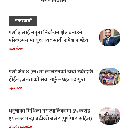
नगर्न निर्देशन
अन्तरवार्ता
पर्सा ३ लाई नमूना निर्वाचन क्षेत्र बनाउने
परिकल्पनामा युवा व्यवसायी रुपेश पाण्डेय
न्यूज डेस्क
पर्सा क्षेत्र ४ (ख) मा लालटेनको चर्चा ठेकेदारी
होईन ,जनताको सेवा गर्छु – प्रहलाद गुप्ता
न्यूज डेस्क
धनुषाको मिथिला नगरपालिकामा ६५ करोड
१८ लाखभन्दा बढीको बजेट (पुर्णपाठ सहित)
बीरगंज एक्सप्रेस