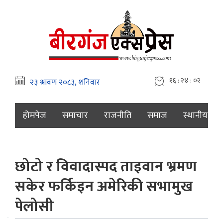
१६ : २४ : ०३
होमपेज
समाचार
राजनीति
समाज
स्थानीय
छोटो र विवादास्पद ताइवान भ्रमण
सकेर फर्किइन अमेरिकी सभामुख
पेलोसी