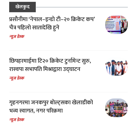
खेलकुद
प्रसौनीमा ‘नेपाल–इन्डो टी–२० क्रिकेट कप’
चैत्र पहिलो सातादेखि हुने
न्यूज डेस्क
छिपहरमाईमा टि२० क्रिकेट टुर्नामेन्ट सुरु,
रास्वपा सभापति मिश्राद्वारा उद्घाटन
न्यूज डेस्क
गृहनगरमा जनकपुर बोल्ट्सका खेलाडीको
भव्य स्वागत, नगर परिक्रमा
न्यूज डेस्क