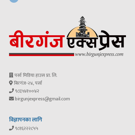
पर्सा मिडिया हाउस प्रा. लि.
बिरगंज-२४, पर्सा
९८६५४१००४२
birgunjexpress@gmail.com
विज्ञापनका लागि
९८१६२२२८५५