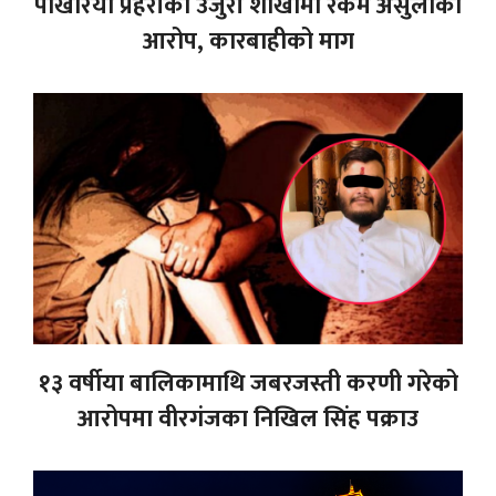
पोखरिया प्रहरीको उजुरी शाखामा रकम असुलीको
आरोप, कारबाहीको माग
१३ वर्षीया बालिकामाथि जबरजस्ती करणी गरेको
आरोपमा वीरगंजका निखिल सिंह पक्राउ