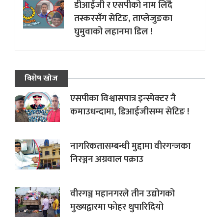
डीआईजी र एसपीको नाम लिँदै
तस्करसँग सेटिङ, ताप्लेजुङका
घुमुवाको लहानमा डिल !
विशेष खोज
एसपीका विश्वासपात्र इन्स्पेक्टर नै
कमाउधन्दामा, डिआईजीसम्म सेटिङ !
नागरिकतासम्बन्धी मुद्दामा वीरगन्जका
निरञ्जन अग्रवाल पक्राउ
वीरगञ्ज महानगरले तीन उद्योगको
मुख्यद्वारमा फोहर थुपारिदियो