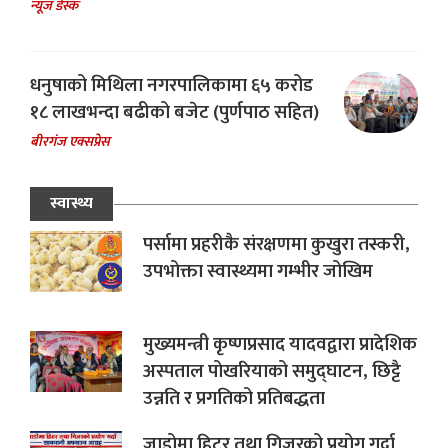
न्यूज डेस्क
धनुषाको मिथिला नगरपालिकामा ६५ करोड
१८ लाखभन्दा बढीको बजेट (पुर्णपाठ सहित)
बीरगंज एक्सप्रेस
स्वास्थ्य
पर्सामा प्रहरीकै संरक्षणमा कुखुरा तस्करी,
उपभोक्ता स्वास्थ्यमा गम्भीर जोखिम
मुख्यमन्त्री कृष्णप्रसाद यादवद्वारा प्रादेशिक
अस्पताल पोखरियाको समुद्घाटन, छिट्टै
उन्नति र प्रगतिको प्रतिबद्धता
जाडोमा हिटर तथा गिजरको प्रयोग गर्दा