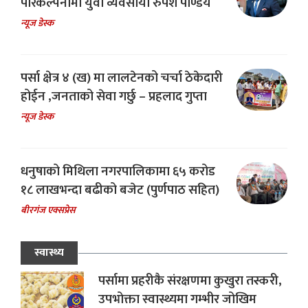
परिकल्पनामा युवा व्यवसायी रुपेश पाण्डेय
न्यूज डेस्क
पर्सा क्षेत्र ४ (ख) मा लालटेनको चर्चा ठेकेदारी
होईन ,जनताको सेवा गर्छु – प्रहलाद गुप्ता
न्यूज डेस्क
धनुषाको मिथिला नगरपालिकामा ६५ करोड
१८ लाखभन्दा बढीको बजेट (पुर्णपाठ सहित)
बीरगंज एक्सप्रेस
स्वास्थ्य
पर्सामा प्रहरीकै संरक्षणमा कुखुरा तस्करी,
उपभोक्ता स्वास्थ्यमा गम्भीर जोखिम