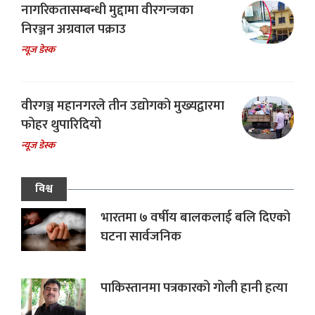
नागरिकतासम्बन्धी मुद्दामा वीरगन्जका
निरञ्जन अग्रवाल पक्राउ
न्यूज डेस्क
वीरगञ्ज महानगरले तीन उद्योगको मुख्यद्वारमा
फोहर थुपारिदियो
न्यूज डेस्क
विश्व
भारतमा ७ वर्षीय बालकलाई बलि दिएको
घटना सार्वजनिक
पाकिस्तानमा पत्रकारको गोली हानी हत्या