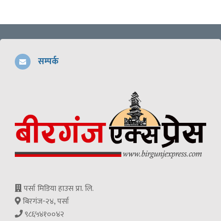
सम्पर्क
पर्सा मिडिया हाउस प्रा. लि.
बिरगंज-२४, पर्सा
९८६५४१००४२