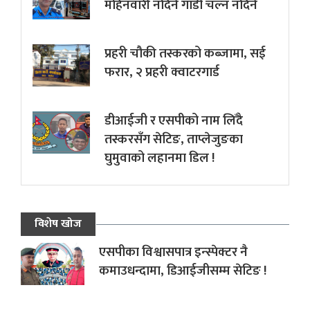
महिनवारी नदिने गाडी चल्न नदिने
प्रहरी चौकी तस्करको कब्जामा, सई
फरार, २ प्रहरी क्वाटरगार्ड
डीआईजी र एसपीको नाम लिँदै
तस्करसँग सेटिङ, ताप्लेजुङका
घुमुवाको लहानमा डिल !
विशेष खोज
एसपीका विश्वासपात्र इन्स्पेक्टर नै
कमाउधन्दामा, डिआईजीसम्म सेटिङ !