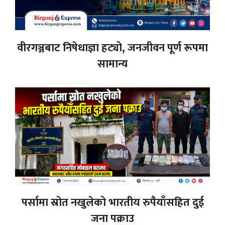
वीरगञ्जबाट निषेधाज्ञा हट्यो, जनजीवन पूर्ण रूपमा
सामान्य
पर्सामा स्रोत नखुलेको भारतीय रुपैयाँसहित दुई
जना पक्राउ