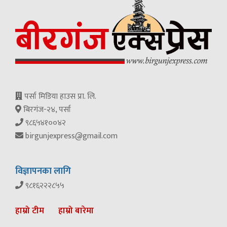
पर्सा मिडिया हाउस प्रा. लि.
बिरगंज-२४, पर्सा
९८६५४१००४२
birgunjexpress@gmail.com
विज्ञापनका लागि
९८१६२२२८५५
हाम्रो टीम
हाम्रो बारेमा