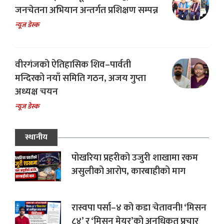
जनचेतना अभियान अन्तर्गत प्रशिक्षण सम्पन्न
न्यूज डेस्क
वीरगंजको ऐतिहासिक शिव–पार्वती
मन्दिरको नयाँ समिति गठन, अजय गुप्ता
अध्यक्ष चयन
न्यूज डेस्क
स्थानीय
पोखरिया प्रहरीको उजुरी शाखामा रकम
असुलीको आरोप, कारबाहीको माग
रास्वपा पर्सा–४ को कडा चेतावनी! ‘मिसन
८४’ र ‘मिसन मेयर’को अनधिकृत प्रचार