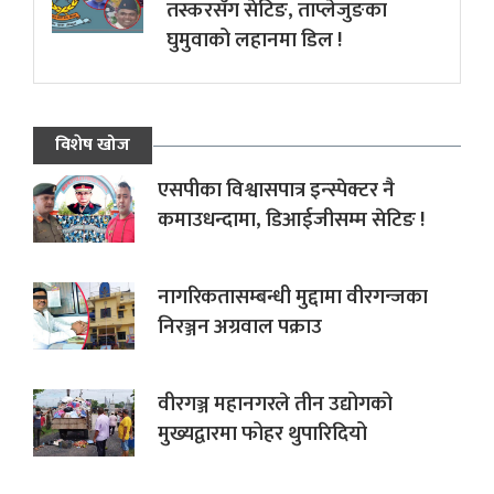
तस्करसँग सेटिङ, ताप्लेजुङका
घुमुवाको लहानमा डिल !
विशेष खोज
एसपीका विश्वासपात्र इन्स्पेक्टर नै
कमाउधन्दामा, डिआईजीसम्म सेटिङ !
नागरिकतासम्बन्धी मुद्दामा वीरगन्जका
निरञ्जन अग्रवाल पक्राउ
वीरगञ्ज महानगरले तीन उद्योगको
मुख्यद्वारमा फोहर थुपारिदियो