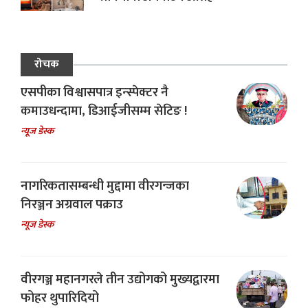
रोचक
एसपीका विश्वासपात्र इन्स्पेक्टर नै
कमाउधन्दामा, डिआईजीसम्म सेटिङ !
न्यूज डेस्क
नागरिकतासम्बन्धी मुद्दामा वीरगन्जका
निरञ्जन अग्रवाल पक्राउ
न्यूज डेस्क
वीरगञ्ज महानगरले तीन उद्योगको मुख्यद्वारमा
फोहर थुपारिदियो