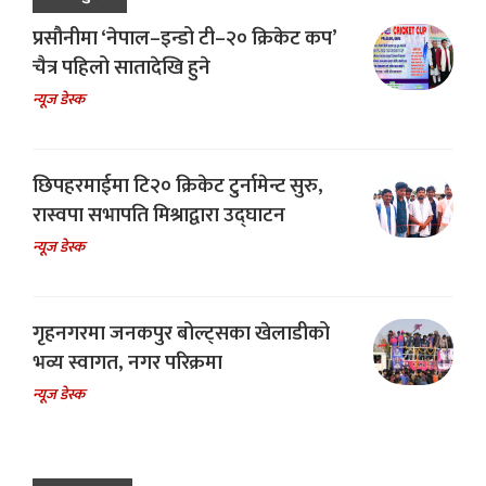
प्रसौनीमा ‘नेपाल–इन्डो टी–२० क्रिकेट कप’
चैत्र पहिलो सातादेखि हुने
न्यूज डेस्क
छिपहरमाईमा टि२० क्रिकेट टुर्नामेन्ट सुरु,
रास्वपा सभापति मिश्राद्वारा उद्घाटन
न्यूज डेस्क
गृहनगरमा जनकपुर बोल्ट्सका खेलाडीको
भव्य स्वागत, नगर परिक्रमा
न्यूज डेस्क