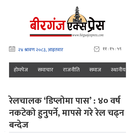
११ : १६ : ००
होमपेज
समाचार
राजनीति
समाज
स्थानीय
रेलचालक ‘डिप्लोमा पास’ : ४० वर्ष
नकटेको हुनुपर्ने, मापसे गरे रेल चढ्न
बन्देज