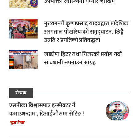
उपभोक्ता स्वास्थ्यमा गम्भीर जोखिम
मुख्यमन्त्री कृष्णप्रसाद यादवद्वारा प्रादेशिक
अस्पताल पोखरियाको समुद्घाटन, छिट्टै
उन्नति र प्रगतिको प्रतिबद्धता
जाडोमा हिटर तथा गिजरको प्रयोग गर्दा
सावधानी अपनाउन आग्रह
रोचक
एसपीका विश्वासपात्र इन्स्पेक्टर नै
कमाउधन्दामा, डिआईजीसम्म सेटिङ !
न्यूज डेस्क