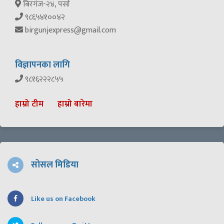
बिरगंज-२४, पर्सा
९८६५४१००४२
birgunjexpress@gmail.com
विज्ञापनका लागि
९८१६२२२८५५
हाम्रो टीम
हाम्रो बारेमा
सोसल मिडिया
Like us on Facebook