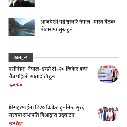
आजदेखी पञ्चेश्वरबारे नेपाल–भारत बैठक
पोखरामा सुरु हुने
खेलकुद
प्रसौनीमा ‘नेपाल–इन्डो टी–२० क्रिकेट कप’
चैत्र पहिलो सातादेखि हुने
न्यूज डेस्क
छिपहरमाईमा टि२० क्रिकेट टुर्नामेन्ट सुरु,
रास्वपा सभापति मिश्राद्वारा उद्घाटन
न्यूज डेस्क