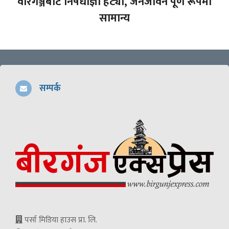
वीरगञ्जबाट निषेधाज्ञा हट्यो, जनजीवन पूर्ण रूपमा
सामान्य
सम्पर्क
पर्सा मिडिया हाउस प्रा. लि.