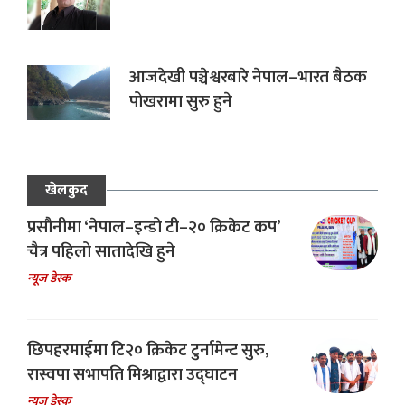
आजदेखी पञ्चेश्वरबारे नेपाल–भारत बैठक
पोखरामा सुरु हुने
खेलकुद
प्रसौनीमा ‘नेपाल–इन्डो टी–२० क्रिकेट कप’
चैत्र पहिलो सातादेखि हुने
न्यूज डेस्क
छिपहरमाईमा टि२० क्रिकेट टुर्नामेन्ट सुरु,
रास्वपा सभापति मिश्राद्वारा उद्घाटन
न्यूज डेस्क