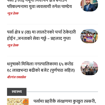
पर्सा ३ लाई नमूना निर्वाचन क्षेत्र बनाउने
परिकल्पनामा युवा व्यवसायी रुपेश पाण्डेय
न्यूज डेस्क
पर्सा क्षेत्र ४ (ख) मा लालटेनको चर्चा ठेकेदारी
होईन ,जनताको सेवा गर्छु – प्रहलाद गुप्ता
न्यूज डेस्क
धनुषाको मिथिला नगरपालिकामा ६५ करोड
१८ लाखभन्दा बढीको बजेट (पुर्णपाठ सहित)
बीरगंज एक्सप्रेस
स्वास्थ्य
पर्सामा प्रहरीकै संरक्षणमा कुखुरा तस्करी,