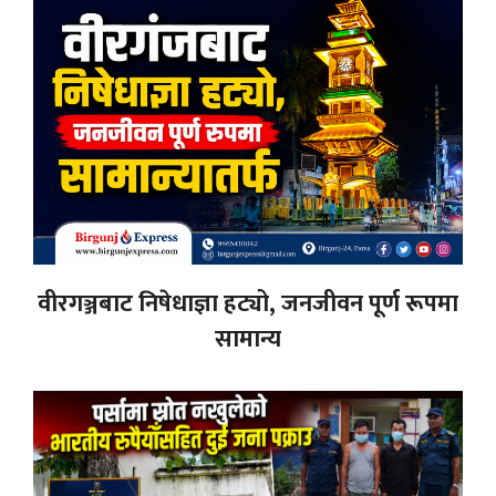
वीरगञ्जबाट निषेधाज्ञा हट्यो, जनजीवन पूर्ण रूपमा
सामान्य