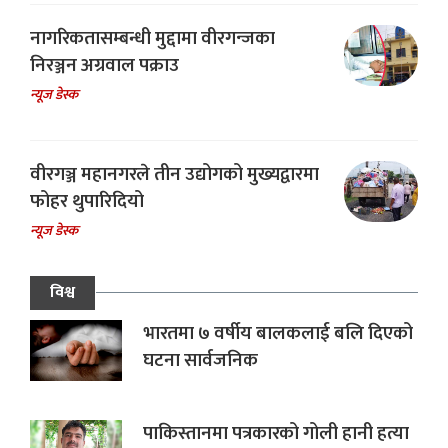
नागरिकतासम्बन्धी मुद्दामा वीरगन्जका
निरञ्जन अग्रवाल पक्राउ
न्यूज डेस्क
वीरगञ्ज महानगरले तीन उद्योगको मुख्यद्वारमा
फोहर थुपारिदियो
न्यूज डेस्क
विश्व
भारतमा ७ वर्षीय बालकलाई बलि दिएको
घटना सार्वजनिक
पाकिस्तानमा पत्रकारको गोली हानी हत्या