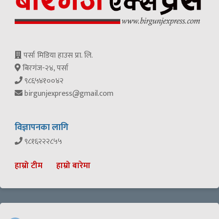
पर्सा मिडिया हाउस प्रा. लि.
बिरगंज-२४, पर्सा
९८६५४१००४२
birgunjexpress@gmail.com
विज्ञापनका लागि
९८१६२२२८५५
हाम्रो टीम
हाम्रो बारेमा