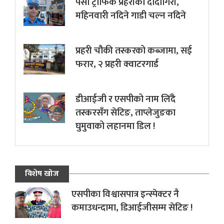
पर्सा ट्राफिक प्रहरीकाे दादागिरी,
महिनवारी नदिने गाडी चल्न नदिने
प्रहरी चौकी तस्करको कब्जामा, सई
फरार, २ प्रहरी क्वाटरगार्ड
डीआईजी र एसपीको नाम लिँदै
तस्करसँग सेटिङ, ताप्लेजुङका
घुमुवाको लहानमा डिल !
विशेष खोज
एसपीका विश्वासपात्र इन्स्पेक्टर नै
कमाउधन्दामा, डिआईजीसम्म सेटिङ !