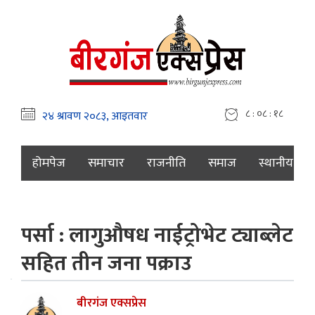
८ : ०८ : १९
होमपेज
समाचार
राजनीति
समाज
स्थानीय
पर्सा : लागुऔषध नाईट्रोभेट ट्याब्लेट
सहित तीन जना पक्राउ
बीरगंज एक्सप्रेस