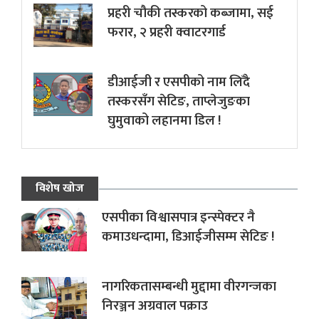
प्रहरी चौकी तस्करको कब्जामा, सई
फरार, २ प्रहरी क्वाटरगार्ड
डीआईजी र एसपीको नाम लिँदै
तस्करसँग सेटिङ, ताप्लेजुङका
घुमुवाको लहानमा डिल !
विशेष खोज
एसपीका विश्वासपात्र इन्स्पेक्टर नै
कमाउधन्दामा, डिआईजीसम्म सेटिङ !
नागरिकतासम्बन्धी मुद्दामा वीरगन्जका
निरञ्जन अग्रवाल पक्राउ