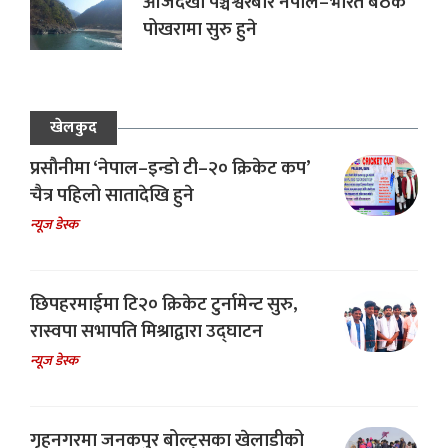
आजदेखी पञ्चेश्वरबारे नेपाल–भारत बैठक
पोखरामा सुरु हुने
खेलकुद
प्रसौनीमा ‘नेपाल–इन्डो टी–२० क्रिकेट कप’
चैत्र पहिलो सातादेखि हुने
न्यूज डेस्क
छिपहरमाईमा टि२० क्रिकेट टुर्नामेन्ट सुरु,
रास्वपा सभापति मिश्राद्वारा उद्घाटन
न्यूज डेस्क
गृहनगरमा जनकपुर बोल्ट्सका खेलाडीको