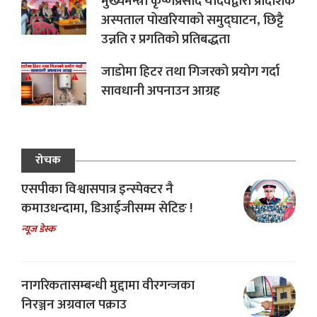
मुख्यमन्त्री कृष्णप्रसाद यादवद्वारा प्रादेशिक
अस्पताल पोखरियाको समुद्घाटन, छिट्टै
उन्नति र प्रगतिको प्रतिबद्धता
जाडोमा हिटर तथा गिजरको प्रयोग गर्दा
सावधानी अपनाउन आग्रह
रोचक
एसपीका विश्वासपात्र इन्स्पेक्टर नै
कमाउधन्दामा, डिआईजीसम्म सेटिङ !
न्यूज डेस्क
नागरिकतासम्बन्धी मुद्दामा वीरगन्जका
निरञ्जन अग्रवाल पक्राउ