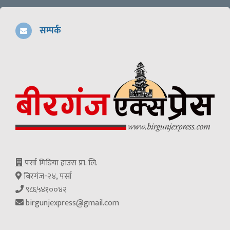
सम्पर्क
पर्सा मिडिया हाउस प्रा. लि.
बिरगंज-२४, पर्सा
९८६५४१००४२
birgunjexpress@gmail.com