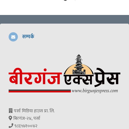
सम्पर्क
पर्सा मिडिया हाउस प्रा. लि.
बिरगंज-२४, पर्सा
९८६५४१००४२