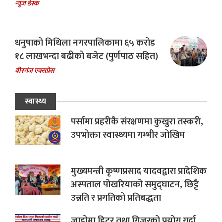
न्यूज डेस्क
धनुषाको मिथिला नगरपालिकामा ६५ करोड
१८ लाखभन्दा बढीको बजेट (पुर्णपाठ सहित)
बीरगंज एक्सप्रेस
स्वास्थ्य
पर्सामा प्रहरीकै संरक्षणमा कुखुरा तस्करी,
उपभोक्ता स्वास्थ्यमा गम्भीर जोखिम
मुख्यमन्त्री कृष्णप्रसाद यादवद्वारा प्रादेशिक
अस्पताल पोखरियाको समुद्घाटन, छिट्टै
उन्नति र प्रगतिको प्रतिबद्धता
जाडोमा हिटर तथा गिजरको प्रयोग गर्दा