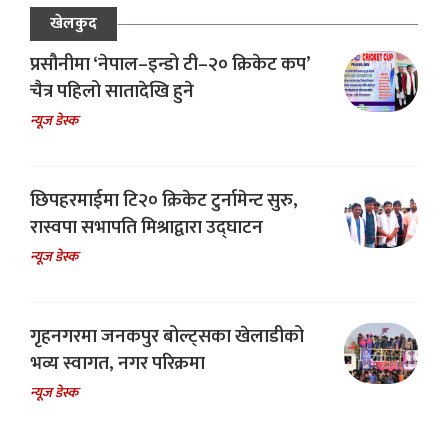
खेलकुद
प्रसौनीमा ‘नेपाल–इन्डो टी–२० क्रिकेट कप’
चैत्र पहिलो सातादेखि हुने
न्यूज डेस्क
छिपहरमाईमा टि२० क्रिकेट टुर्नामेन्ट सुरु,
रास्वपा सभापति मिश्राद्वारा उद्घाटन
न्यूज डेस्क
गृहनगरमा जनकपुर बोल्ट्सका खेलाडीको
भव्य स्वागत, नगर परिक्रमा
न्यूज डेस्क