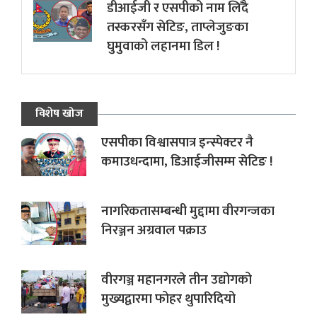
डीआईजी र एसपीको नाम लिँदै
तस्करसँग सेटिङ, ताप्लेजुङका
घुमुवाको लहानमा डिल !
विशेष खोज
एसपीका विश्वासपात्र इन्स्पेक्टर नै
कमाउधन्दामा, डिआईजीसम्म सेटिङ !
नागरिकतासम्बन्धी मुद्दामा वीरगन्जका
निरञ्जन अग्रवाल पक्राउ
वीरगञ्ज महानगरले तीन उद्योगको
मुख्यद्वारमा फोहर थुपारिदियो