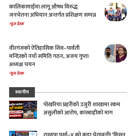
कालिकामाईमा लागू औषध विरुद्ध
जनचेतना अभियान अन्तर्गत प्रशिक्षण सम्पन्न
न्यूज डेस्क
वीरगंजको ऐतिहासिक शिव–पार्वती
मन्दिरको नयाँ समिति गठन, अजय गुप्ता
अध्यक्ष चयन
न्यूज डेस्क
स्थानीय
पोखरिया प्रहरीको उजुरी शाखामा रकम
असुलीको आरोप, कारबाहीको माग
रास्वपा पर्सा–४ को कडा चेतावनी! ‘मिसन