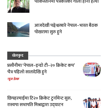
पाकिस्तानमा पत्रकारको गोली हानी हत्या
आजदेखी पञ्चेश्वरबारे नेपाल–भारत बैठक
पोखरामा सुरु हुने
खेलकुद
प्रसौनीमा ‘नेपाल–इन्डो टी–२० क्रिकेट कप’
चैत्र पहिलो सातादेखि हुने
न्यूज डेस्क
छिपहरमाईमा टि२० क्रिकेट टुर्नामेन्ट सुरु,
रास्वपा सभापति मिश्राद्वारा उद्घाटन