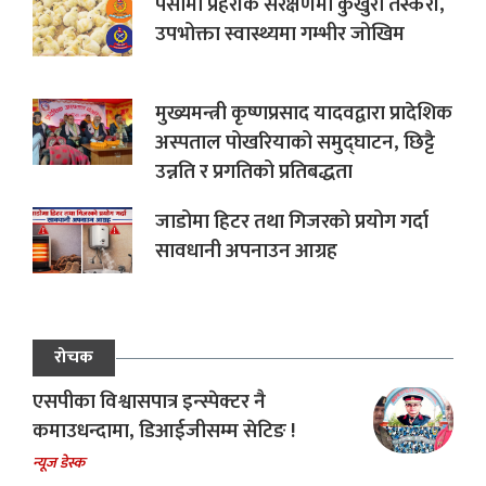
पर्सामा प्रहरीकै संरक्षणमा कुखुरा तस्करी,
उपभोक्ता स्वास्थ्यमा गम्भीर जोखिम
मुख्यमन्त्री कृष्णप्रसाद यादवद्वारा प्रादेशिक
अस्पताल पोखरियाको समुद्घाटन, छिट्टै
उन्नति र प्रगतिको प्रतिबद्धता
जाडोमा हिटर तथा गिजरको प्रयोग गर्दा
सावधानी अपनाउन आग्रह
रोचक
एसपीका विश्वासपात्र इन्स्पेक्टर नै
कमाउधन्दामा, डिआईजीसम्म सेटिङ !
न्यूज डेस्क