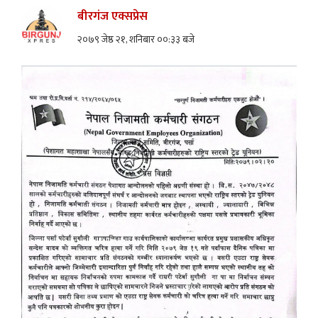
बीरगंज एक्सप्रेस
२०७९ जेष्ठ २१, शनिबार ००:३३ बजे