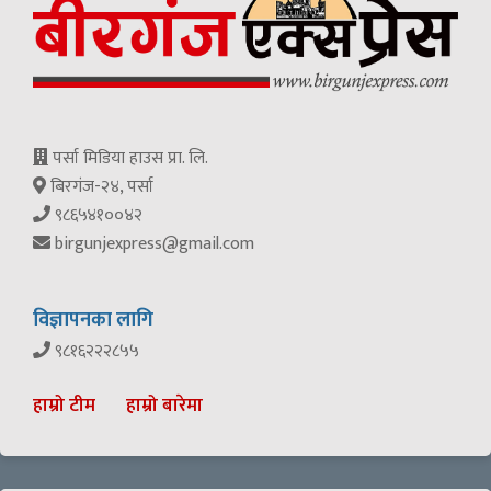
पर्सा मिडिया हाउस प्रा. लि.
बिरगंज-२४, पर्सा
९८६५४१००४२
birgunjexpress@gmail.com
विज्ञापनका लागि
९८१६२२२८५५
हाम्रो टीम
हाम्रो बारेमा