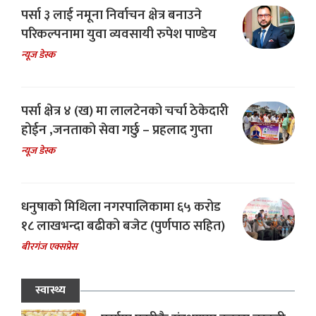
पर्सा ३ लाई नमूना निर्वाचन क्षेत्र बनाउने
परिकल्पनामा युवा व्यवसायी रुपेश पाण्डेय
न्यूज डेस्क
पर्सा क्षेत्र ४ (ख) मा लालटेनको चर्चा ठेकेदारी
होईन ,जनताको सेवा गर्छु – प्रहलाद गुप्ता
न्यूज डेस्क
धनुषाको मिथिला नगरपालिकामा ६५ करोड
१८ लाखभन्दा बढीको बजेट (पुर्णपाठ सहित)
बीरगंज एक्सप्रेस
स्वास्थ्य