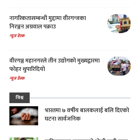
नागरिकतासम्बन्धी मुद्दामा वीरगन्जका
निरञ्जन अग्रवाल पक्राउ
न्यूज डेस्क
वीरगञ्ज महानगरले तीन उद्योगको मुख्यद्वारमा
फोहर थुपारिदियो
न्यूज डेस्क
विश्व
भारतमा ७ वर्षीय बालकलाई बलि दिएको
घटना सार्वजनिक