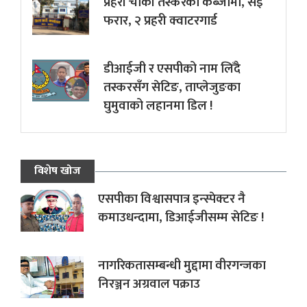
प्रहरी चौकी तस्करको कब्जामा, सई
फरार, २ प्रहरी क्वाटरगार्ड
डीआईजी र एसपीको नाम लिँदै
तस्करसँग सेटिङ, ताप्लेजुङका
घुमुवाको लहानमा डिल !
विशेष खोज
एसपीका विश्वासपात्र इन्स्पेक्टर नै
कमाउधन्दामा, डिआईजीसम्म सेटिङ !
नागरिकतासम्बन्धी मुद्दामा वीरगन्जका
निरञ्जन अग्रवाल पक्राउ