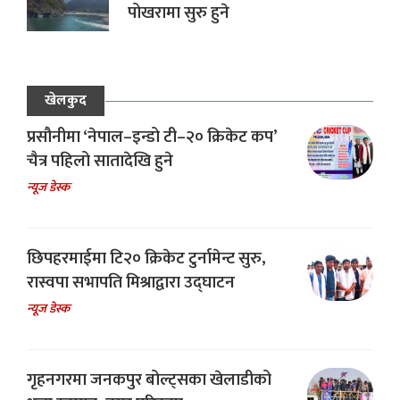
पोखरामा सुरु हुने
खेलकुद
प्रसौनीमा ‘नेपाल–इन्डो टी–२० क्रिकेट कप’
चैत्र पहिलो सातादेखि हुने
न्यूज डेस्क
छिपहरमाईमा टि२० क्रिकेट टुर्नामेन्ट सुरु,
रास्वपा सभापति मिश्राद्वारा उद्घाटन
न्यूज डेस्क
गृहनगरमा जनकपुर बोल्ट्सका खेलाडीको