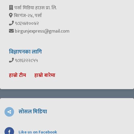
पर्सा मिडिया हाउस प्रा. लि.
बिरगंज-२४, पर्सा
९८६५४१००४२
birgunjexpress@gmail.com
विज्ञापनका लागि
९८१६२२२८५५
हाम्रो टीम
हाम्रो बारेमा
सोसल मिडिया
Like us on Facebook