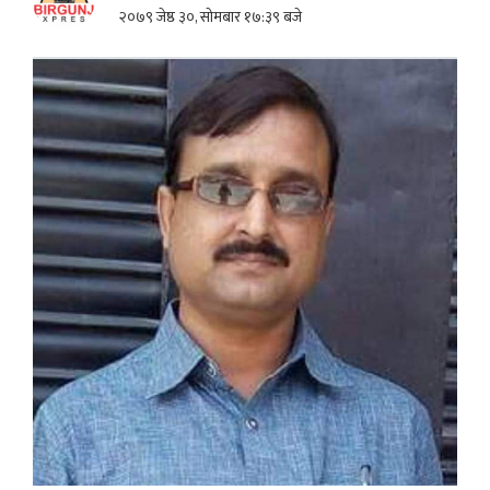
२०७९ जेष्ठ ३०, सोमबार १७:३९ बजे