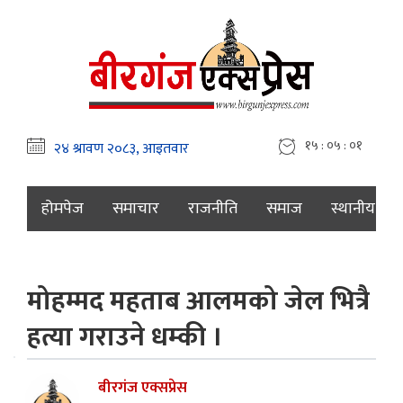
१५ : ०५ : ०२
होमपेज
समाचार
राजनीति
समाज
स्थानीय
मोहम्मद महताब आलमको जेल भित्रै
हत्या गराउने धम्की ।
बीरगंज एक्सप्रेस