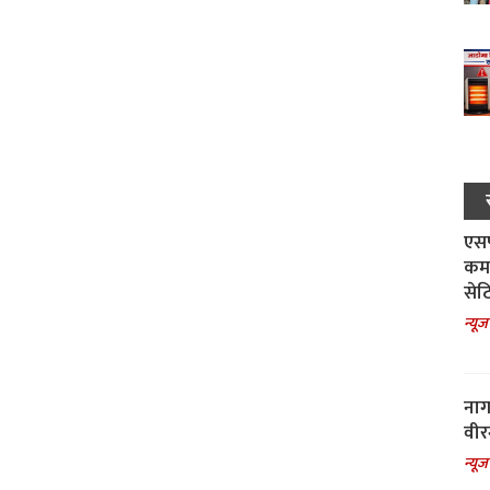
एसपी
कमा
सेट
न्यूज
नाग
वीर
न्यूज