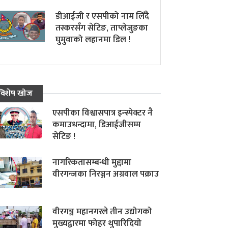
डीआईजी र एसपीको नाम लिँदै
तस्करसँग सेटिङ, ताप्लेजुङका
घुमुवाको लहानमा डिल !
विशेष खोज
एसपीका विश्वासपात्र इन्स्पेक्टर नै
कमाउधन्दामा, डिआईजीसम्म
सेटिङ !
नागरिकतासम्बन्धी मुद्दामा
वीरगन्जका निरञ्जन अग्रवाल पक्राउ
वीरगञ्ज महानगरले तीन उद्योगको
मुख्यद्वारमा फोहर थुपारिदियो