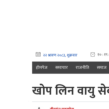
१० : १९ 
होमपेज
समाचार
राजनीति
समाज
खोप लिन वायु स