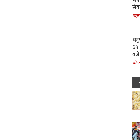
चर्
सेवा
न्यूज
धनु
६५ 
बजे
बीरग