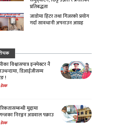
समुद्घाटन, छिट्टै उन्नति र प्रगतिको
प्रतिबद्धता
जाडोमा हिटर तथा गिजरको प्रयोग
गर्दा सावधानी अपनाउन आग्रह
रोचक
का विश्वासपात्र इन्स्पेक्टर नै
उधन्दामा, डिआईजीसम्म
िङ !
 डेस्क
रिकतासम्बन्धी मुद्दामा
गन्जका निरञ्जन अग्रवाल पक्राउ
 डेस्क