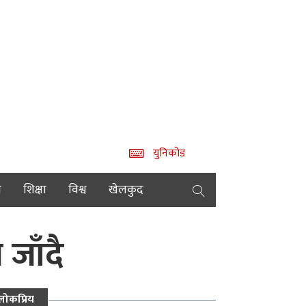
युनिकोड
य
शिक्षा
विश्व
खेलकुद
जाँदै
लोकप्रिय