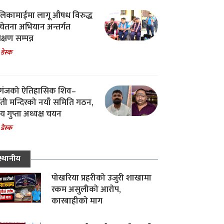
िकामाईमा लागू औषध विरुद्ध
ेतना अभियान अन्तर्गत
िक्षण सम्पन्न
 डेस्क
गंजको ऐतिहासिक शिव–
्वती मन्दिरको नयाँ समिति गठन,
 गुप्ता अध्यक्ष चयन
 डेस्क
स्थानीय
पोखरिया प्रहरीको उजुरी शाखामा
रकम असुलीको आरोप,
कारबाहीको माग