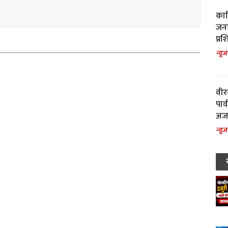
काल
जनच
प्रश
न्यूज
वीर
पार
अजय
न्यूज