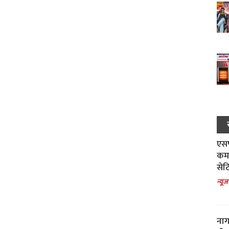
एसपी
कमा
सेट
न्यूज
नाग