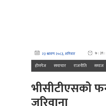
७ : ३९ :
होमपेज
समाचार
राजनीति
समाज
भीसीटीएसको फन्द
जरिवाना