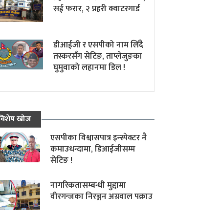
सई फरार, २ प्रहरी क्वाटरगार्ड
डीआईजी र एसपीको नाम लिँदै
तस्करसँग सेटिङ, ताप्लेजुङका
घुमुवाको लहानमा डिल !
विशेष खोज
एसपीका विश्वासपात्र इन्स्पेक्टर नै
कमाउधन्दामा, डिआईजीसम्म
सेटिङ !
नागरिकतासम्बन्धी मुद्दामा
वीरगन्जका निरञ्जन अग्रवाल पक्राउ