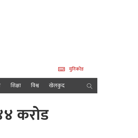
युनिकोड
य
शिक्षा
विश्व
खेलकुद
 ४४ करोड