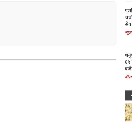
पर्स
चर्
सेवा
न्यूज
धनु
६५ 
बजे
बीरग