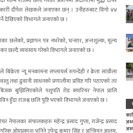
ा बढी रकम राजस्व छली गरेको आरोपमा अदालतमा मुद्धा दायर
िकारी दीपेश लेखकले जनाएका छन् । उनीहरुबाट विगो ४४
पर्ने देखिएको विभागले जनाएको छ ।
ा छलेको, प्रज्ञापन पत्र नभरेको, भन्सार, अन्तशुल्क, मूल्य
ा कर छल्दै व्यवसाय गरेको विभागले जनाएको छ ।
िक्रेता न्यू मनकामना सप्लायर्स रुपन्देही र क्रेता सांग्रीला
लवस्तु तथा ढुवानी साधनको प्रणालीमा प्रविष्ट गरि पठाएको तर
लबिजक बुझिलिएकोले पशुपति रोड क्यारियर नेपाल प्रालि
िन हुँदा राजश्व छलि पुष्टि भएको विभागले जनाएको छ ।
काल
 नेपालका संचालकहरु महेन्द्र प्रसाद गुप्ता, राजेन्द्र प्रसाद
अध्
अस्
य नागरिक ओमप्रकाश भनिने उपेन्द्र कुमार सिंह र अन्जियन आलम,