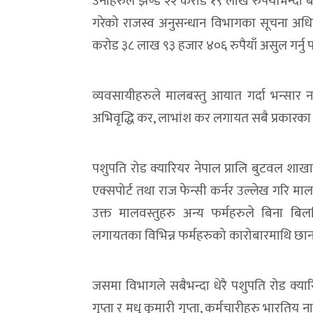
उनीहरुले झण्डै २२ करोड १९ लाख रुपैयाँभन्द
गरेको राजस्व अनुसन्धान विभागका सूचना अध
करोड ३८ लाख ९३ हजार ४०६ रुपैयाँ असुल गर्नु 
व्यवसायीहरुले मालबस्तु आयात गर्दा भन्सार नाक
अभिवृद्धि कर, लाभांश कर लगायत सबै प्रकारक
पशुपति रोड क्यारियर नेपाल प्रालि बुटवल शाखाले ब
एक्सपोर्ट तथा राज फेन्सी कर्नर उल्लेख गरि मा
उक्त मालवस्तुहरु अन्य फर्महरुले बिना बि
लगायतका विभिन्न फर्महरुको कारोबारमाथि छानव
जसमा विभागले सबैभन्दा धेरै पशुपति रोड क्यारियर
गुप्ता र मधु कुमारी गुप्ता, कर्मचारीहरु भारति