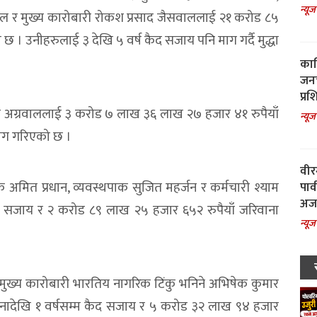
न्यूज
ैसवाल र मुख्य कारोबारी रोकश प्रसाद जैसवाललाई २१ करोड ८५
 । उनीहरुलाई ३ देखि ५ वर्ष कैद सजाय पनि माग गर्दै मुद्धा
काल
जनच
प्रश
त कुमार अग्रवाललाई ३ करोड ७ लाख ३६ लाख २७ हजार ४१ रुपैयाँ
न्यूज
माग गरिएको छ ।
वीर
क अमित प्रधान, व्यवस्थपाक सुजित महर्जन र कर्मचारी श्याम
पार
अजय
कैद सजाय र २ करोड ८९ लाख २५ हजार ६५२ रुपैयाँ जरिवाना
न्यूज
ष्ठ, मुख्य कारोबारी भारतिय नागरिक टिंकु भनिने अभिषेक कुमार
हिनादेखि १ वर्षसम्म कैद सजाय र ५ करोड ३२ लाख ९४ हजार