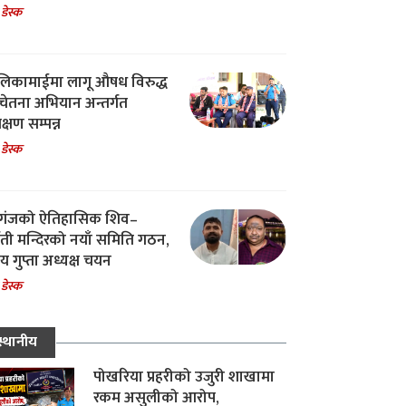
 डेस्क
िकामाईमा लागू औषध विरुद्ध
ेतना अभियान अन्तर्गत
िक्षण सम्पन्न
 डेस्क
गंजको ऐतिहासिक शिव–
्वती मन्दिरको नयाँ समिति गठन,
 गुप्ता अध्यक्ष चयन
 डेस्क
स्थानीय
पोखरिया प्रहरीको उजुरी शाखामा
रकम असुलीको आरोप,