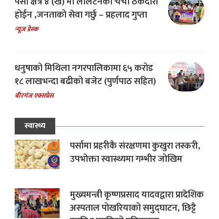
पर्सा क्षेत्र ४ (ख) मा लालटेनको चर्चा ठेकेदारी
होईन ,जनताको सेवा गर्छु – प्रहलाद गुप्ता
न्यूज डेस्क
धनुषाको मिथिला नगरपालिकामा ६५ करोड
१८ लाखभन्दा बढीको बजेट (पुर्णपाठ सहित)
बीरगंज एक्सप्रेस
स्वास्थ्य
पर्सामा प्रहरीकै संरक्षणमा कुखुरा तस्करी,
उपभोक्ता स्वास्थ्यमा गम्भीर जोखिम
मुख्यमन्त्री कृष्णप्रसाद यादवद्वारा प्रादेशिक
अस्पताल पोखरियाको समुद्घाटन, छिट्टै