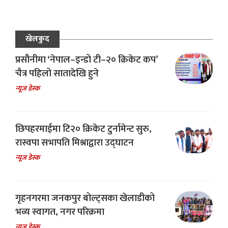
खेलकुद
प्रसौनीमा ‘नेपाल–इन्डो टी–२० क्रिकेट कप’
चैत्र पहिलो सातादेखि हुने
न्यूज डेस्क
छिपहरमाईमा टि२० क्रिकेट टुर्नामेन्ट सुरु,
रास्वपा सभापति मिश्राद्वारा उद्घाटन
न्यूज डेस्क
गृहनगरमा जनकपुर बोल्ट्सका खेलाडीको
भव्य स्वागत, नगर परिक्रमा
न्यूज डेस्क