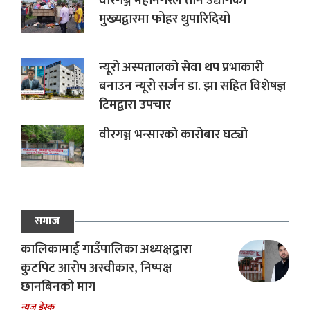
वीरगञ्ज महानगरले तीन उद्योगको
मुख्यद्वारमा फोहर थुपारिदियो
न्यूरो अस्पतालको सेवा थप प्रभाकारी
बनाउन न्यूरो सर्जन डा. झा सहित विशेषज्ञ
टिमद्वारा उपचार
वीरगञ्ज भन्सारको कारोबार घट्यो
समाज
कालिकामाई गाउँपालिका अध्यक्षद्वारा
कुटपिट आरोप अस्वीकार, निष्पक्ष
छानबिनको माग
न्यूज डेस्क