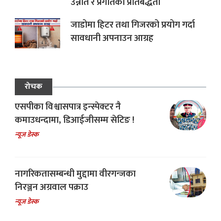
उन्नति र प्रगतिको प्रतिबद्धता
जाडोमा हिटर तथा गिजरको प्रयोग गर्दा
सावधानी अपनाउन आग्रह
रोचक
एसपीका विश्वासपात्र इन्स्पेक्टर नै
कमाउधन्दामा, डिआईजीसम्म सेटिङ !
न्यूज डेस्क
नागरिकतासम्बन्धी मुद्दामा वीरगन्जका
निरञ्जन अग्रवाल पक्राउ
न्यूज डेस्क