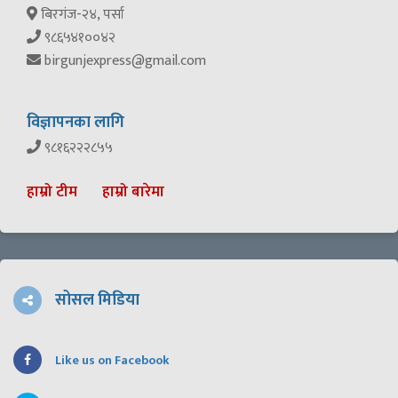
बिरगंज-२४, पर्सा
९८६५४१००४२
birgunjexpress@gmail.com
विज्ञापनका लागि
९८१६२२२८५५
हाम्रो टीम
हाम्रो बारेमा
सोसल मिडिया
Like us on Facebook