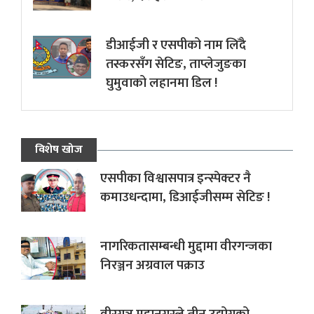
डीआईजी र एसपीको नाम लिँदै
तस्करसँग सेटिङ, ताप्लेजुङका
घुमुवाको लहानमा डिल !
विशेष खोज
एसपीका विश्वासपात्र इन्स्पेक्टर नै
कमाउधन्दामा, डिआईजीसम्म सेटिङ !
नागरिकतासम्बन्धी मुद्दामा वीरगन्जका
निरञ्जन अग्रवाल पक्राउ