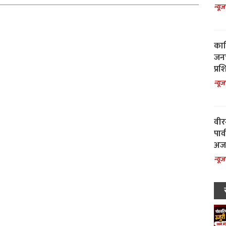
न्यूज
काल
जनच
प्रश
न्यूज
वीर
पार
अजय
न्यूज