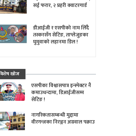
सई फरार, २ प्रहरी क्वाटरगार्ड
डीआईजी र एसपीको नाम लिँदै
तस्करसँग सेटिङ, ताप्लेजुङका
घुमुवाको लहानमा डिल !
विशेष खोज
एसपीका विश्वासपात्र इन्स्पेक्टर नै
कमाउधन्दामा, डिआईजीसम्म
सेटिङ !
नागरिकतासम्बन्धी मुद्दामा
वीरगन्जका निरञ्जन अग्रवाल पक्राउ