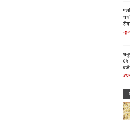
पर्स
चर्
सेवा
न्यूज
धनु
६५ 
बजे
बीरग