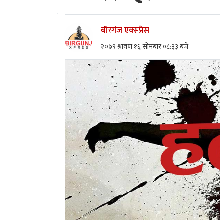
बीरगंज एक्सप्रेस
२०७९ श्रावण १६, सोमबार ०८:३३ बजे