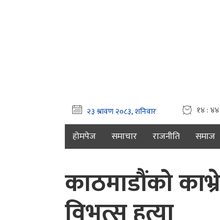
१४ : ४४
होमपेज
समाचार
राजनीति
समाज
काठमाडौंको काभ्
विभत्स हत्या