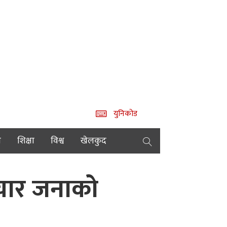
युनिकोड
य
शिक्षा
विश्व
खेलकुद
 चार जनाको