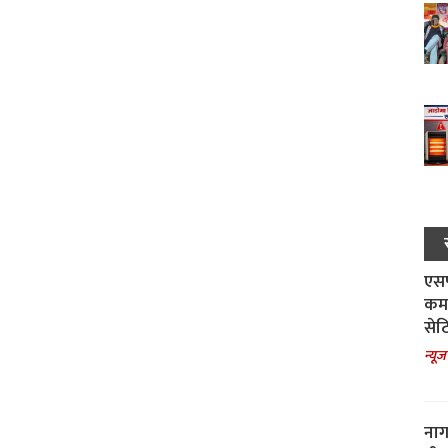
एसपी
कमा
सेट
न्यूज
नाग