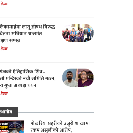
 डेस्क
िकामाईमा लागू औषध विरुद्ध
ेतना अभियान अन्तर्गत
िक्षण सम्पन्न
 डेस्क
गंजको ऐतिहासिक शिव–
्वती मन्दिरको नयाँ समिति गठन,
 गुप्ता अध्यक्ष चयन
 डेस्क
स्थानीय
पोखरिया प्रहरीको उजुरी शाखामा
रकम असुलीको आरोप,